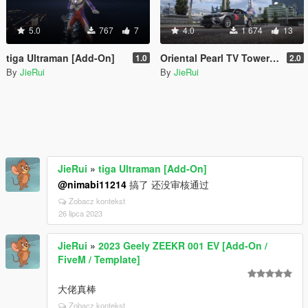
5.0
767
7
4.0
1 674
13
tiga Ultraman [Add-On]
Oriental Pearl TV Tower Tower in Shanghai [Add-on]
1.0
2.0
By
JieRui
By
JieRui
JieRui
»
tiga Ultraman [Add-On]
@nimabi11214
搞了 还没审核通过
Zobacz kontekst
26 lipca 2023
JieRui
»
2023 Geely ZEEKR 001 EV [Add-On /
FiveM / Template]
大佬真棒
Zobacz kontekst