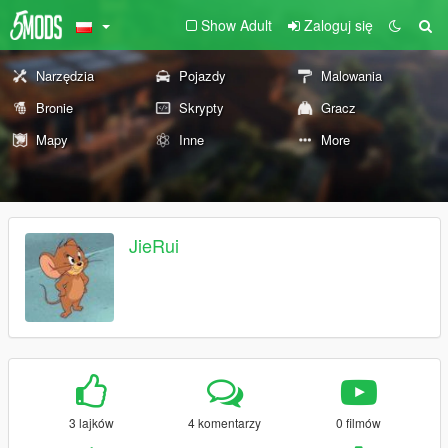
Show Adult
Zaloguj się
Narzędzia
Pojazdy
Malowania
Bronie
Skrypty
Gracz
Mapy
Inne
More
JieRui
3 lajków
4 komentarzy
0 filmów