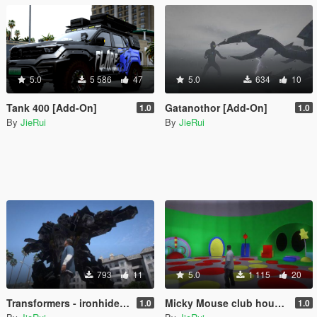
5.0
5 586
47
5.0
634
10
Tank 400 [Add-On]
Gatanothor [Add-On]
1.0
1.0
By
JieRui
By
JieRui
793
11
5.0
1 115
20
Transformers - ironhide [Add-ON]
Micky Mouse club house [Add-On]
1.0
1.0