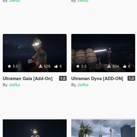
By
JieRui
By
JieRui
5.0
628
8
5.0
334
8
Ultraman Gaia [Add-On]
Ultraman Dyna [ADD-ON]
1.0
1.0
By
JieRui
By
JieRui