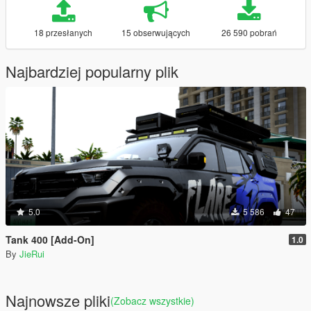
18 przesłanych
15 obserwujących
26 590 pobrań
Najbardziej popularny plik
5.0
5 586
47
Tank 400 [Add-On]
1.0
By
JieRui
Najnowsze pliki
(Zobacz wszystkie)