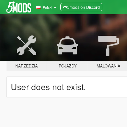
5mods on Discord
Polski
NARZĘDZIA
POJAZDY
MALOWANIA
User does not exist.