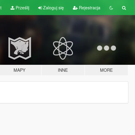
t
Prześlij
Zaloguj się
Rejestracja
MAPY
INNE
MORE