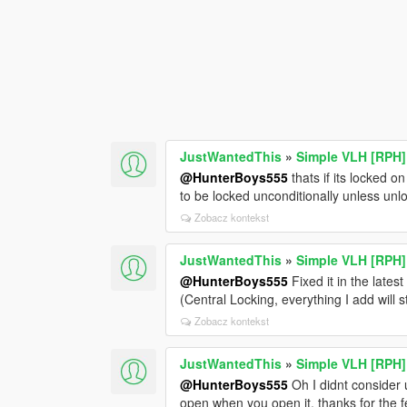
JustWantedThis
»
Simple VLH [RPH]
@HunterBoys555
thats if its locked on 
to be locked unconditionally unless unl
Zobacz kontekst
JustWantedThis
»
Simple VLH [RPH]
@HunterBoys555
Fixed it in the late
(Central Locking, everything I add will s
Zobacz kontekst
JustWantedThis
»
Simple VLH [RPH]
@HunterBoys555
Oh I didnt consider 
open when you open it, thanks for the 