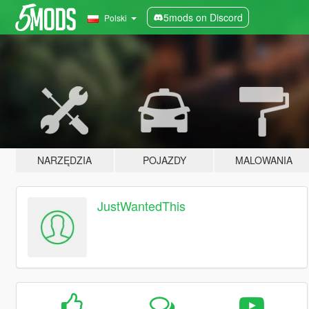
5mods on Discord
Polski
NARZĘDZIA
POJAZDY
MALOWANIA
JustWantedThis