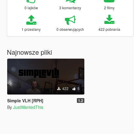
0 lajków
3 komentarzy
2 filmy
1 przesłany
0 obserwujących
422 pobrania
Najnowsze pliki
422
5
Simple VLH [RPH]
1.2
By
JustWantedThis