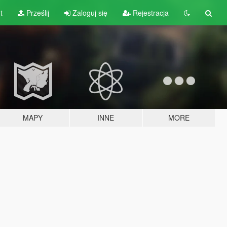
t
Prześlij
Zaloguj się
Rejestracja
MAPY
INNE
MORE