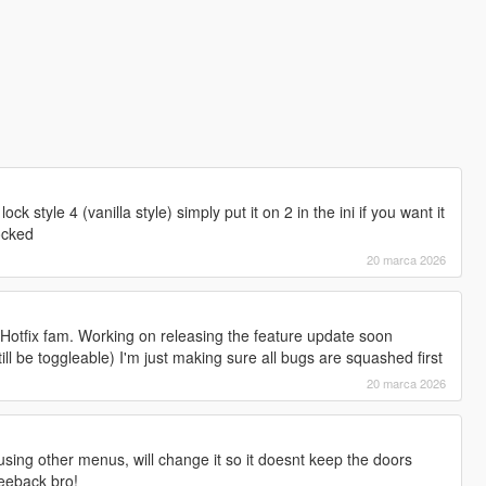
lock style 4 (vanilla style) simply put it on 2 in the ini if you want it
ocked
20 marca 2026
st Hotfix fam. Working on releasing the feature update soon
till be toggleable) I'm just making sure all bugs are squashed first
20 marca 2026
using other menus, will change it so it doesnt keep the doors
feeback bro!