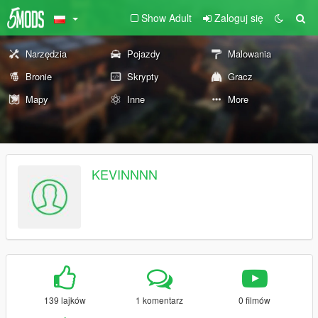
Show Adult
Zaloguj się
Narzędzia
Pojazdy
Malowania
Bronie
Skrypty
Gracz
Mapy
Inne
More
KEVINNNN
139 lajków
1 komentarz
0 filmów