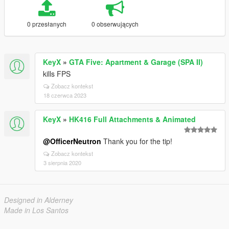
0 przesłanych
0 obserwujących
KeyX
»
GTA Five: Apartment & Garage (SPA II)
kills FPS
Zobacz kontekst
18 czerwca 2023
KeyX
»
HK416 Full Attachments & Animated
@OfficerNeutron
Thank you for the tip!
Zobacz kontekst
3 sierpnia 2020
Designed in Alderney
Made in Los Santos