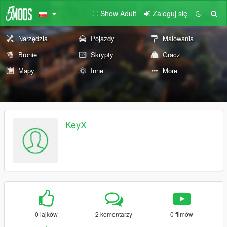
Show Adult
Zaloguj się
Narzędzia
Pojazdy
Malowania
Bronie
Skrypty
Gracz
Mapy
Inne
More
KeyX
0 lajków
2 komentarzy
0 filmów