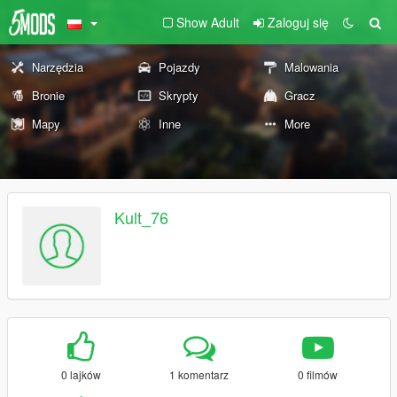
Show Adult
Zaloguj się
Narzędzia
Pojazdy
Malowania
Bronie
Skrypty
Gracz
Mapy
Inne
More
Kult_76
0 lajków
1 komentarz
0 filmów