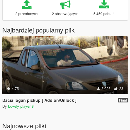
2 przesłanych
2 obserwujących
5 459 pobrań
Najbardziej popularny plik
4.75
3 026
23
Dacia logan pickup [ Add on/Unlock ]
Final
By
Lovely player 8
Najnowsze pliki