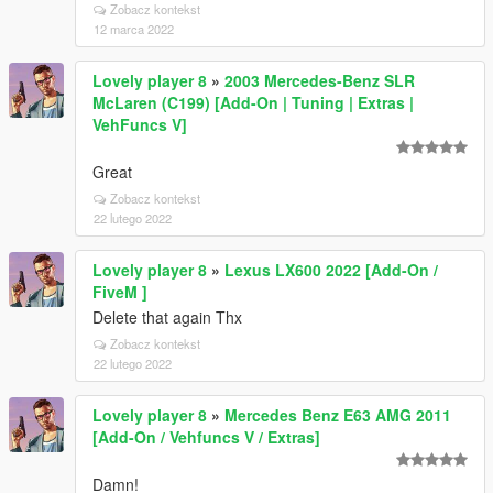
Zobacz kontekst
12 marca 2022
Lovely player 8
»
2003 Mercedes-Benz SLR
McLaren (C199) [Add-On | Tuning | Extras |
VehFuncs V]
Great
Zobacz kontekst
22 lutego 2022
Lovely player 8
»
Lexus LX600 2022 [Add-On /
FiveM ]
Delete that again Thx
Zobacz kontekst
22 lutego 2022
Lovely player 8
»
Mercedes Benz E63 AMG 2011
[Add-On / Vehfuncs V / Extras]
Damn!