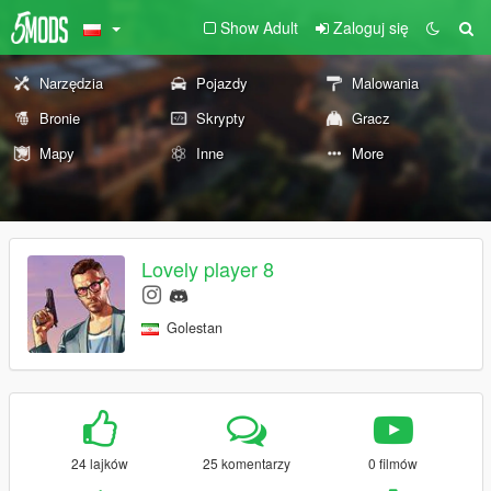
Show Adult
Zaloguj się
Narzędzia
Pojazdy
Malowania
Bronie
Skrypty
Gracz
Mapy
Inne
More
Lovely player 8
Golestan
24 lajków
25 komentarzy
0 filmów