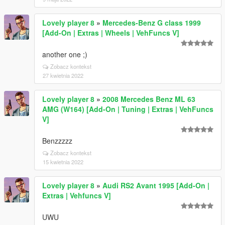
Lovely player 8
»
Mercedes-Benz G class 1999
[Add-On | Extras | Wheels | VehFuncs V]
another one ;)
Zobacz kontekst
27 kwietnia 2022
Lovely player 8
»
2008 Mercedes Benz ML 63
AMG (W164) [Add-On | Tuning | Extras | VehFuncs
V]
Benzzzzz
Zobacz kontekst
15 kwietnia 2022
Lovely player 8
»
Audi RS2 Avant 1995 [Add-On |
Extras | Vehfuncs V]
UWU