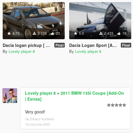
4.75
3 026
23
5.0
2 433
19
Dacia logan pickup [ Add on/Unlock ]
Dacia Logan Sport [Add-On | Unlocked]
Final
Final
By
Lovely player 8
By
Lovely player 8
Lovely player 8
»
2011 BMW 135i Coupe [Add-On
| Extras]
Very good!
Zobacz kontekst
16 stycznia 2023