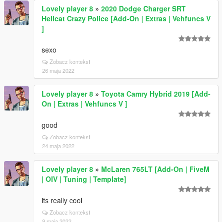
Lovely player 8
»
2020 Dodge Charger SRT
Hellcat Crazy Police [Add-On | Extras | Vehfuncs V
]
sexo
Zobacz kontekst
26 maja 2022
Lovely player 8
»
Toyota Camry Hybrid 2019 [Add-
On | Extras | Vehfuncs V ]
good
Zobacz kontekst
24 maja 2022
Lovely player 8
»
McLaren 765LT [Add-On | FiveM
| OIV | Tuning | Template]
its really cool
Zobacz kontekst
9 maja 2022