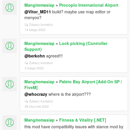
Mangitemasiap
»
Procopio International Airport
@Vitor_MD11
build? maybe use map editor or
menyoo?
Zobacz kontekst
14 lutego 2022
Mangitemasiap
»
Lock picking (Controller
Support)
@berkohn
agreed!!!
Zobacz kontekst
3 lutego 2022
Mangitemasiap
»
Paleto Bay Airport [Add-On SP /
FiveM]
@whocrazy
where is the airport???
Zobacz kontekst
28 stycznia 2022
Mangitemasiap
»
Fitness & Vitality [.NET]
this mod have compatibility issues with stance mod by