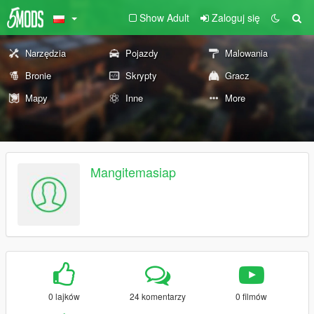
Show Adult
Zaloguj się
Narzędzia
Pojazdy
Malowania
Bronie
Skrypty
Gracz
Mapy
Inne
More
Mangitemasiap
0 lajków
24 komentarzy
0 filmów