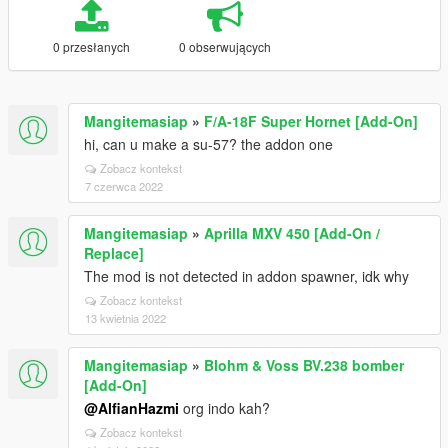
0 przesłanych
0 obserwujących
Mangitemasiap
»
F/A-18F Super Hornet [Add-On]
hi, can u make a su-57? the addon one
Zobacz kontekst
7 czerwca 2022
Mangitemasiap
»
Aprilla MXV 450 [Add-On /
Replace]
The mod is not detected in addon spawner, idk why
Zobacz kontekst
13 kwietnia 2022
Mangitemasiap
»
Blohm & Voss BV.238 bomber
[Add-On]
@AlfianHazmi
org indo kah?
Zobacz kontekst