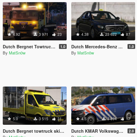
4.92
3 971
23
4.38
23 622
87
Dutch Bergnet Towtruck Skin [FICTIONAL]
Dutch Mercedes-Benz E-Class 2015 Taxi
1.0
1.0
By
MatSn0w
By
MatSn0w
5.0
3 515
31
4.5
3 894
17
Dutch Bergnet towtruck skin [FICTIONAL | ELS | MULTI-LIVERY]
Dutch KMAR Volkswagen T6 | 4K skin
2.0