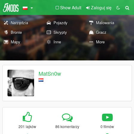
Show Adult
Zaloguj się
Narzędzia
Pojazdy
Malowania
Bronie
Skrypty
Gracz
Mapy
Inne
More
MatSn0w
201 lajków
86 komentarzy
0 filmów