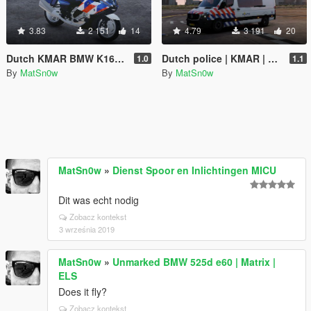
3.83
2 151
14
4.79
3 191
20
Dutch KMAR BMW K1600GT | 4K skin
Dutch police | KMAR | VOA Mercedes Sprinter skinpack [ELS]
1.0
1.1
By
MatSn0w
By
MatSn0w
MatSn0w
»
Dienst Spoor en Inlichtingen MICU
Dit was echt nodig
Zobacz kontekst
3 września 2019
MatSn0w
»
Unmarked BMW 525d e60 | Matrix |
ELS
Does it fly?
Zobacz kontekst