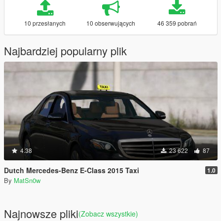
10 przesłanych
10 obserwujących
46 359 pobrań
Najbardziej popularny plik
4.38
23 622
87
Dutch Mercedes-Benz E-Class 2015 Taxi
1.0
By
MatSn0w
Najnowsze pliki
(Zobacz wszystkie)