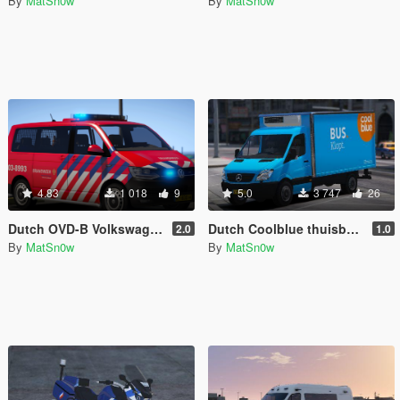
By
MatSn0w
By
MatSn0w
4.83
1 018
9
5.0
3 747
26
Dutch OVD-B Volkswagen T6 | 4K skin
Dutch Coolblue thuisbezorging (Mercedes-Benz Sprinter) skin
2.0
1.0
By
MatSn0w
By
MatSn0w