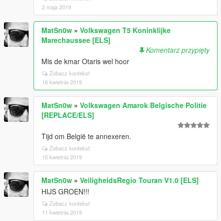
2 maja 2019
MatSn0w
»
Volkswagen T5 Koninklijke
Marechaussee [ELS]
Komentarz przypięty
Mis de kmar Otaris wel hoor
Zobacz kontekst
16 kwietnia 2019
MatSn0w
»
Volkswagen Amarok Belgische Politie
[REPLACE/ELS]
Tijd om België te annexeren.
Zobacz kontekst
15 kwietnia 2019
MatSn0w
»
VeiligheidsRegio Touran V1.0 [ELS]
HIJS GROEN!!!
Zobacz kontekst
11 kwietnia 2019