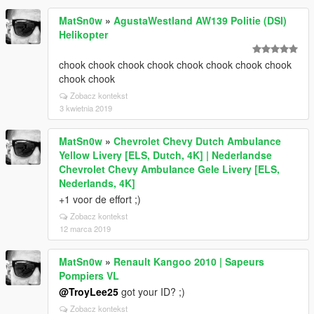
MatSn0w
»
AgustaWestland AW139 Politie (DSI)
Helikopter
chook chook chook chook chook chook chook chook
chook chook
Zobacz kontekst
3 kwietnia 2019
MatSn0w
»
Chevrolet Chevy Dutch Ambulance
Yellow Livery [ELS, Dutch, 4K] | Nederlandse
Chevrolet Chevy Ambulance Gele Livery [ELS,
Nederlands, 4K]
+1 voor de effort ;)
Zobacz kontekst
12 marca 2019
MatSn0w
»
Renault Kangoo 2010 | Sapeurs
Pompiers VL
@TroyLee25
got your ID? ;)
Zobacz kontekst