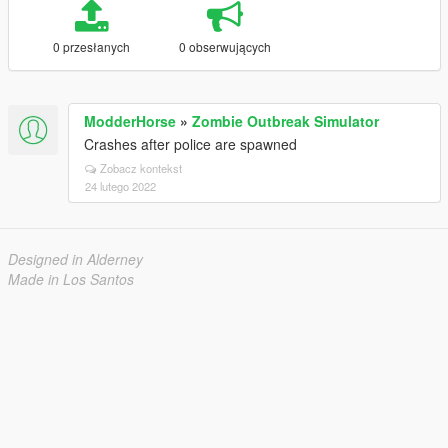
0 przesłanych
0 obserwujących
ModderHorse
»
Zombie Outbreak Simulator
Crashes after police are spawned
Zobacz kontekst
24 lutego 2022
Designed in Alderney
Made in Los Santos