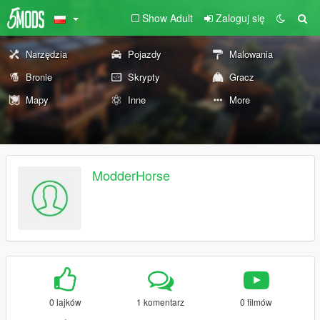
Show Adult
Zaloguj się
Narzędzia
Pojazdy
Malowania
Bronie
Skrypty
Gracz
Mapy
Inne
More
ModderHorse
0 lajków
1 komentarz
0 filmów