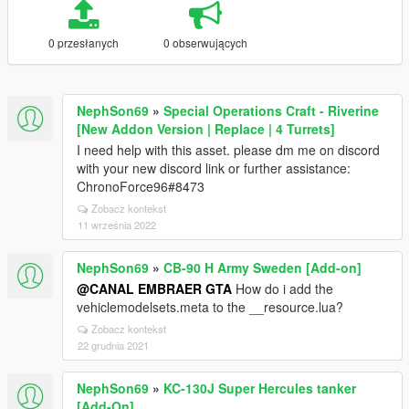
0 przesłanych
0 obserwujących
NephSon69
»
Special Operations Craft - Riverine
[New Addon Version | Replace | 4 Turrets]
I need help with this asset. please dm me on discord
with your new discord link or further assistance:
ChronoForce96#8473
Zobacz kontekst
11 września 2022
NephSon69
»
CB-90 H Army Sweden [Add-on]
@CANAL EMBRAER GTA
How do i add the
vehiclemodelsets.meta to the __resource.lua?
Zobacz kontekst
22 grudnia 2021
NephSon69
»
KC-130J Super Hercules tanker
[Add-On]