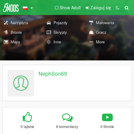
Show Adult
Zaloguj się
Narzędzia
Pojazdy
Malowania
Bronie
Skrypty
Gracz
Mapy
Inne
More
NephSon69
0 lajków
6 komentarzy
0 filmów