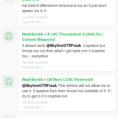
Ive tried 8 diffenerent rerscource.lua an it just wont
spawn me in it
Zobacz kontekst
9 grudnia 2021
NephSon69
»
A-10C Thunderbolt II [Add-On |
Custom Weapons]
it doesnt work
@SkylineGTRFreak
. it spawns but
forces me out then when i get back inm it crashes
me... everytime
Zobacz kontekst
6 grudnia 2021
NephSon69
»
US Navy LCAC Hovercraft
@SkylineGTRFreak
This vehicle will not allow me to
use it. it spawns then then forces me outdside of it. if i
try to get in it it crashes me
Zobacz kontekst
1 grudnia 2021