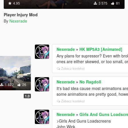
4.95
3 575
81
Player Injury Mod
By
Nexerade
Nexerade
»
HK MP5A3 [Animated]
Any plans for supressor? Even with brok
ones are either skewed, or too small, o
Zobacz kontekst
Nexerade
»
No Ragdoll
1 822
26
It's bad idea cause most animations a
some animations are pretty good, howeve
1.0
Zobacz kontekst
Nexerade
»
Girls And Guns Loadscr
>Girls And Guns Loadscreens
John Wick.