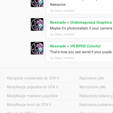
Awesome.
Zobacz kontekst
Nexerade
»
Underexposed Graphics
Maybe it's photorealistic if your camer
Zobacz kontekst
Nexerade
»
VN.BPHD Colorful
That's how you see world if your pupils 
Zobacz kontekst
Narzędzia modderskie do GTA V
Najnowsze pliki
Modyfikacje pojazdów do GTA V
Wyróżnione pliki
Modyfikacje malowań pojazdów
Najbardziej lubiane pl
Modyfikacje broni do GTA V
Najczęściej pobierane