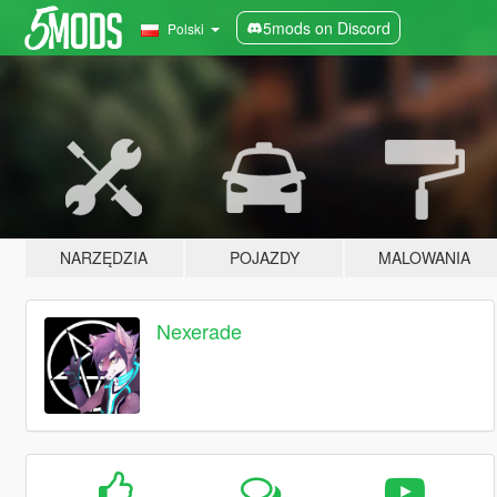
5mods on Discord
Polski
NARZĘDZIA
POJAZDY
MALOWANIA
Nexerade