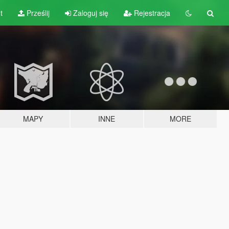
t
Prześlij
Zaloguj się
Rejestracja
MAPY
INNE
MORE