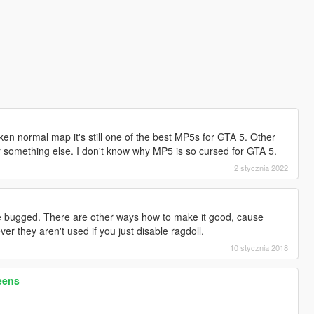
en normal map it's still one of the best MP5s for GTA 5. Other
r something else. I don't know why MP5 is so cursed for GTA 5.
2 stycznia 2022
re bugged. There are other ways how to make it good, cause
r they aren't used if you just disable ragdoll.
10 stycznia 2018
eens