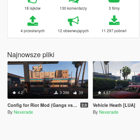
18 lajków
130 komentarzy
3 filmy
4 przesłanych
12 obserwujących
11 297 pobrań
Najnowsze pliki
4.2
3 396
39
4.57
Config for Riot Mod (Gangs vs Police + DLC Weapons)
Vehicle Heath [LUA]
2.0
By
Nexerade
By
Nexerade