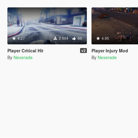
4.27
2 504
60
4.95
Player Critical Hit
Player Injury Mod
v2
By
Nexerade
By
Nexerade