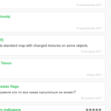
10 października 2017
phoria)
10 października 2017
IV]
 is standard map with changed textures on some objects.
15 września 2017
 Trevor
19 lipca 2017
ssian flags
Неужели кто-то все никак насытиться не может?
30 czerwca 2017
n indicators