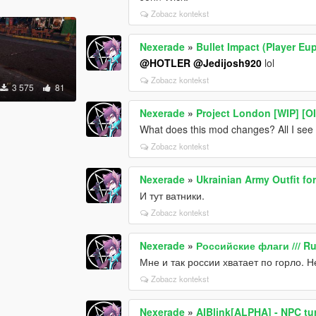
Zobacz kontekst
Nexerade
»
Bullet Impact (Player Eu
@HOTLER
@Jedijosh920
lol
Zobacz kontekst
3 575
81
Nexerade
»
Project London [WIP] [O
What does this mod changes? All I see
Zobacz kontekst
Nexerade
»
Ukrainian Army Outfit for
И тут ватники.
Zobacz kontekst
Nexerade
»
Российские флаги /// Ru
Мне и так россии хватает по горло. 
Zobacz kontekst
Nexerade
»
AIBlink[ALPHA] - NPC tur