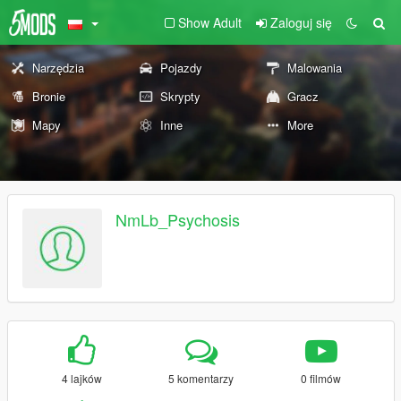
Show Adult
Zaloguj się
Narzędzia
Pojazdy
Malowania
Bronie
Skrypty
Gracz
Mapy
Inne
More
NmLb_Psychosis
4 lajków
5 komentarzy
0 filmów