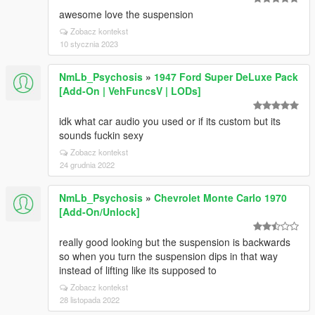
awesome love the suspension
Zobacz kontekst
10 stycznia 2023
NmLb_Psychosis
»
1947 Ford Super DeLuxe Pack
[Add-On | VehFuncsV | LODs]
idk what car audio you used or if its custom but its
sounds fuckin sexy
Zobacz kontekst
24 grudnia 2022
NmLb_Psychosis
»
Chevrolet Monte Carlo 1970
[Add-On/Unlock]
really good looking but the suspension is backwards
so when you turn the suspension dips in that way
instead of lifting like its supposed to
Zobacz kontekst
28 listopada 2022