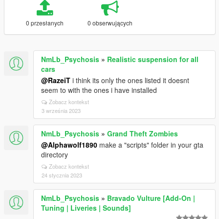
0 przesłanych
0 obserwujących
NmLb_Psychosis
»
Realistic suspension for all
cars
@RazeiT
i think its only the ones listed it doesnt
seem to with the ones i have installed
Zobacz kontekst
3 września 2023
NmLb_Psychosis
»
Grand Theft Zombies
@Alphawolf1890
make a "scripts" folder in your gta
directory
Zobacz kontekst
24 stycznia 2023
NmLb_Psychosis
»
Bravado Vulture [Add-On |
Tuning | Liveries | Sounds]