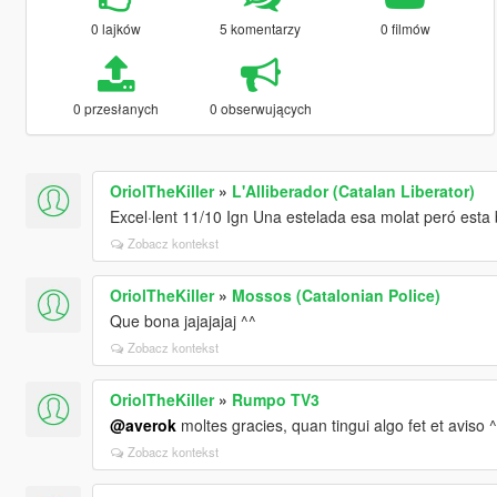
0 lajków
5 komentarzy
0 filmów
0 przesłanych
0 obserwujących
OriolTheKiller
»
L'Alliberador (Catalan Liberator)
Excel·lent 11/10 Ign Una estelada esa molat peró esta 
Zobacz kontekst
OriolTheKiller
»
Mossos (Catalonian Police)
Que bona jajajajaj ^^
Zobacz kontekst
OriolTheKiller
»
Rumpo TV3
@averok
moltes gracies, quan tingui algo fet et aviso 
Zobacz kontekst