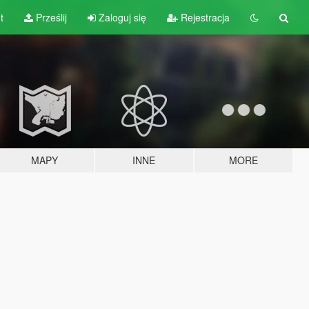
t
Prześlij
Zaloguj się
Rejestracja
MAPY
INNE
MORE