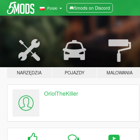
5mods on Discord
Polski
NARZĘDZIA
POJAZDY
MALOWANIA
OriolTheKiller