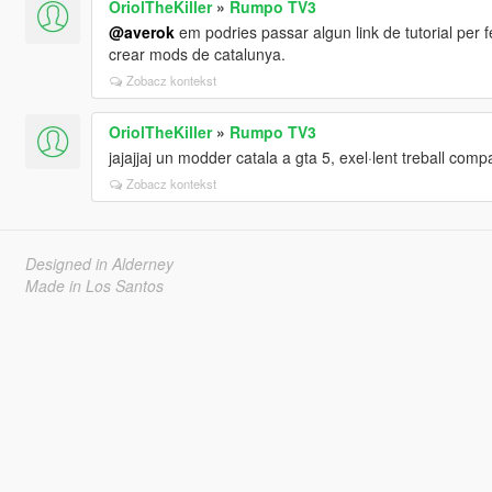
OriolTheKiller
»
Rumpo TV3
@averok
em podries passar algun link de tutorial per f
crear mods de catalunya.
Zobacz kontekst
OriolTheKiller
»
Rumpo TV3
jajajjaj un modder catala a gta 5, exel·lent treball com
Zobacz kontekst
Designed in Alderney
Made in Los Santos