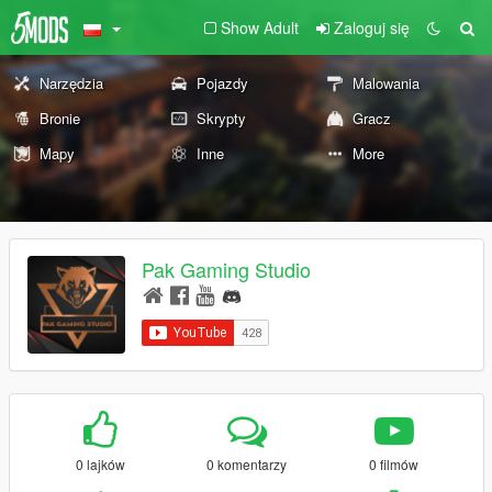
Show Adult
Zaloguj się
Narzędzia
Pojazdy
Malowania
Bronie
Skrypty
Gracz
Mapy
Inne
More
Pak Gaming Studio
0 lajków
0 komentarzy
0 filmów