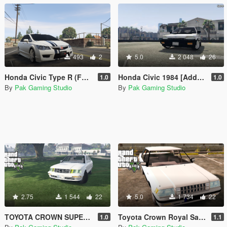
493
2
5.0
2 048
26
Honda Civic Type R (FD2) Livery
Honda Civic 1984 [Add-On]
1.0
1.0
By
Pak Gaming Studio
By
Pak Gaming Studio
2.75
1 544
22
5.0
1 734
22
TOYOTA CROWN SUPER SALOON
Toyota Crown Royal Saloon [Add-On]
1.0
1.1