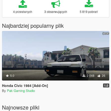
4 przesłanych
3 obserwujących
5 819 pobrań
Najbardziej popularny plik
5.0
2 048
26
Honda Civic 1984 [Add-On]
1.0
By
Pak Gaming Studio
Najnowsze pliki