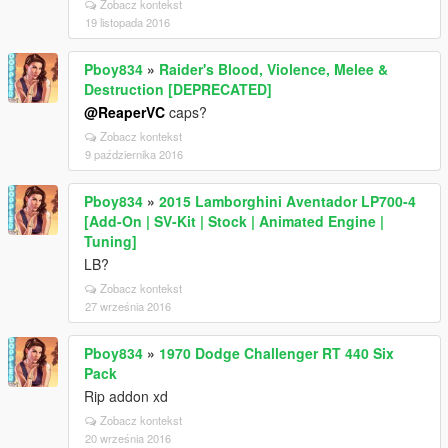
Zobacz kontekst
19 listopada 2016
Pboy834
»
Raider's Blood, Violence, Melee &
Destruction [DEPRECATED]
@ReaperVC
caps?
Zobacz kontekst
9 października 2016
Pboy834
»
2015 Lamborghini Aventador LP700-4
[Add-On | SV-Kit | Stock | Animated Engine |
Tuning]
LB?
Zobacz kontekst
27 września 2016
Pboy834
»
1970 Dodge Challenger RT 440 Six
Pack
Rip addon xd
Zobacz kontekst
20 września 2016