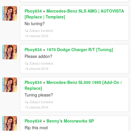
Pboy834
»
Mercedes-Benz SLS AMG | AUTOVISTA
[Replace | Template]
No tuning?
Zobacz kontekst
16 sierpnia 2016
Pboy834
»
1970 Dodge Charger R/T [Tuning]
Please addon?
Zobacz kontekst
16 sierpnia 2016
Pboy834
»
Mercedes-Benz SL500 1995 [Add-On /
Replace]
Tuning please?
Zobacz kontekst
12 sierpnia 2016
Pboy834
»
Benny's Motorworks SP
Rip this mod