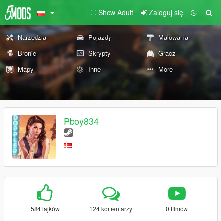
Show Adult
Zaloguj się
Narzędzia
Pojazdy
Malowania
Bronie
Skrypty
Gracz
Mapy
Inne
More
Pboy834
584 lajków
124 komentarzy
0 filmów