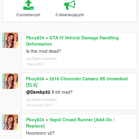
0 przesłanych
0 obserwujących
Pboy834
»
GTA IV Vehicle Damage Handling
Deformation
Is this mod dead?
Zobacz kontekst
2 lipca 2017
Pboy834
»
2016 Chevrolet Camaro SS Unmarked
[ELS]
@Derekp52
A bit mad?
Zobacz kontekst
16 stycznia 2017
Pboy834
»
Vapid Crowd Runner [Add-On /
Replace]
Hoonicorn v2?