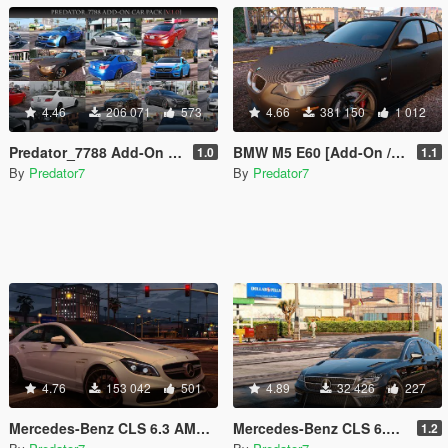
4.46
206 071
573
4.66
381 150
1 012
Predator_7788 Add-On Car Pack
BMW M5 E60 [Add-On / Replace]
1.0
1.1
By
Predator7
By
Predator7
4.76
153 042
501
4.89
32 426
227
Mercedes-Benz CLS 6.3 AMG 2015 [Add-On]
Mercedes-Benz CLS 6.3 AMG [Add-On]
1.2