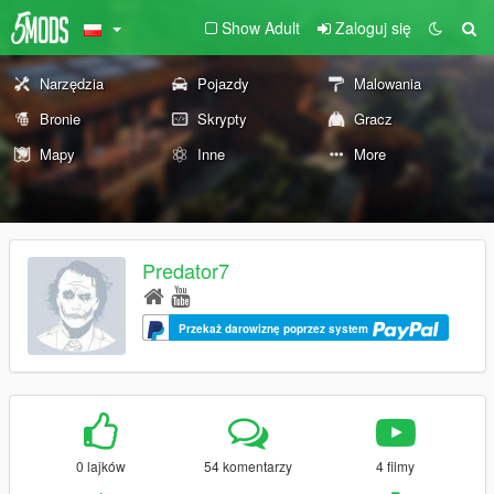
Show Adult
Zaloguj się
Narzędzia
Pojazdy
Malowania
Bronie
Skrypty
Gracz
Mapy
Inne
More
Predator7
Przekaż darowiznę poprzez system
0 lajków
54 komentarzy
4 filmy