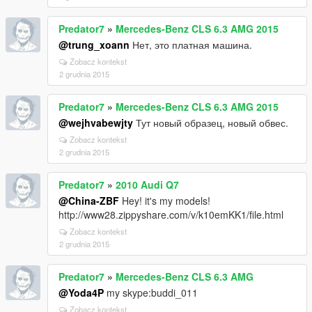
Predator7
»
Mercedes-Benz CLS 6.3 AMG 2015
@trung_xoann
Нет, это платная машина.
Zobacz kontekst
2 grudnia 2015
Predator7
»
Mercedes-Benz CLS 6.3 AMG 2015
@wejhvabewjty
Тут новый образец, новый обвес.
Zobacz kontekst
2 grudnia 2015
Predator7
»
2010 Audi Q7
@China-ZBF
Hey! it's my models!
http://www28.zippyshare.com/v/k10emKK1/file.html
Zobacz kontekst
2 grudnia 2015
Predator7
»
Mercedes-Benz CLS 6.3 AMG
@Yoda4P
my skype:buddi_011
Zobacz kontekst