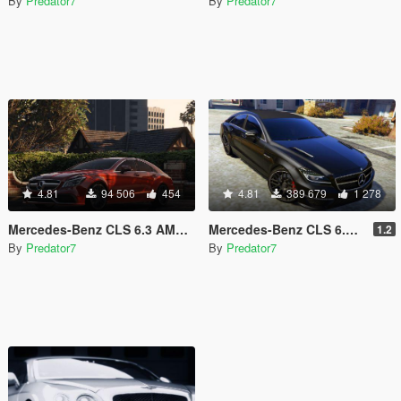
By
Predator7
By
Predator7
4.81
94 506
454
4.81
389 679
1 278
Mercedes-Benz CLS 6.3 AMG 2015
Mercedes-Benz CLS 6.3 AMG
1.2
By
Predator7
By
Predator7