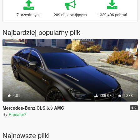
7 przesłanych
209 obserwujących
1 329 406 pobrań
Najbardziej popularny plik
4.81
389 679
1 278
Mercedes-Benz CLS 6.3 AMG
1.2
By
Predator7
Najnowsze pliki