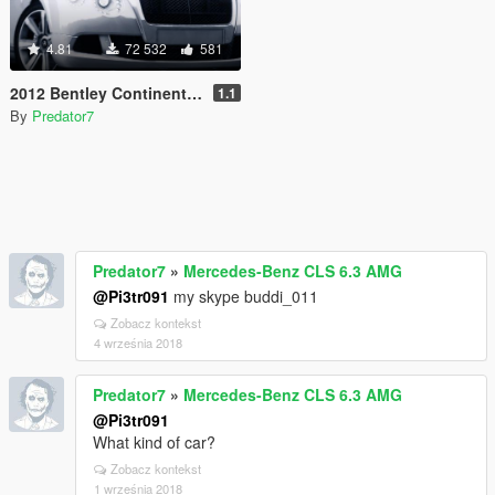
4.81
72 532
581
2012 Bentley Continental GT
1.1
By
Predator7
Predator7
»
Mercedes-Benz CLS 6.3 AMG
@Pi3tr091
my skype buddi_011
Zobacz kontekst
4 września 2018
Predator7
»
Mercedes-Benz CLS 6.3 AMG
@Pi3tr091
What kind of car?
Zobacz kontekst
1 września 2018