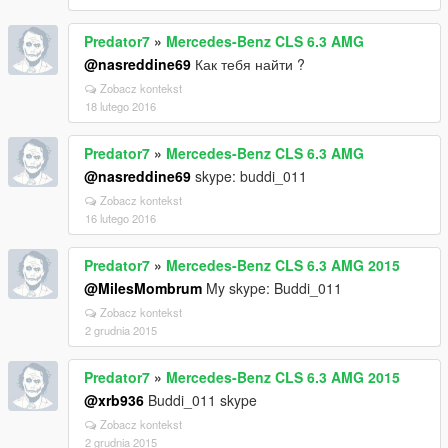
Predator7
»
Mercedes-Benz CLS 6.3 AMG
@nasreddine69
Как тебя найти ?
Zobacz kontekst
18 lutego 2016
Predator7
»
Mercedes-Benz CLS 6.3 AMG
@nasreddine69
skype: buddi_011
Zobacz kontekst
16 lutego 2016
Predator7
»
Mercedes-Benz CLS 6.3 AMG 2015
@MilesMombrum
My skype: Buddi_011
Zobacz kontekst
2 grudnia 2015
Predator7
»
Mercedes-Benz CLS 6.3 AMG 2015
@xrb936
Buddi_011 skype
Zobacz kontekst
2 grudnia 2015