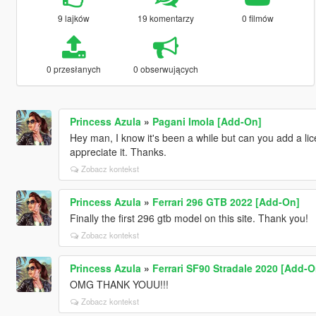
9 lajków
19 komentarzy
0 filmów
0 przesłanych
0 obserwujących
Princess Azula
»
Pagani Imola [Add-On]
Hey man, I know it's been a while but can you add a lic
appreciate it. Thanks.
Zobacz kontekst
Princess Azula
»
Ferrari 296 GTB 2022 [Add-On]
Finally the first 296 gtb model on this site. Thank you!
Zobacz kontekst
Princess Azula
»
Ferrari SF90 Stradale 2020 [Add-O
OMG THANK YOUU!!!
Zobacz kontekst