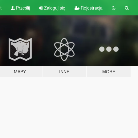
t
Prześlij
Zaloguj się
Rejestracja
MAPY
INNE
MORE