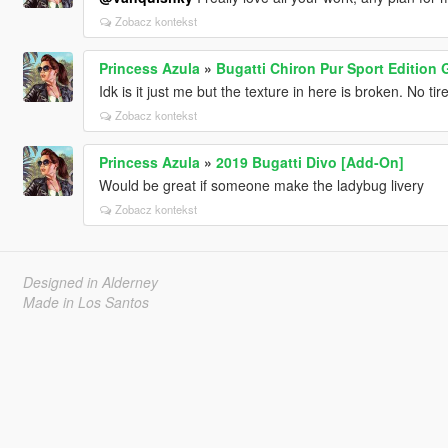
Zobacz kontekst
Princess Azula
»
Bugatti Chiron Pur Sport Edition
Idk is it just me but the texture in here is broken. No t
Zobacz kontekst
Princess Azula
»
2019 Bugatti Divo [Add-On]
Would be great if someone make the ladybug livery
Zobacz kontekst
Designed in Alderney
Made in Los Santos