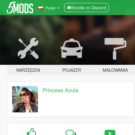
5mods on Discord
Polski
NARZĘDZIA
POJAZDY
MALOWANIA
Princess Azula