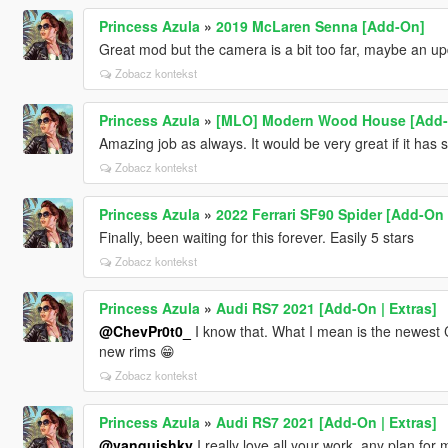
Princess Azula
»
2019 McLaren Senna [Add-On]
Great mod but the camera is a bit too far, maybe an u
Zobacz kontekst
Princess Azula
»
[MLO] Modern Wood House [Add-
Amazing job as always. It would be very great if it has
Zobacz kontekst
Princess Azula
»
2022 Ferrari SF90 Spider [Add-On
Finally, been waiting for this forever. Easily 5 stars
Zobacz kontekst
Princess Azula
»
Audi RS7 2021 [Add-On | Extras]
@ChevPr0t0_
I know that. What I mean is the newest C
new rims 😁
Zobacz kontekst
Princess Azula
»
Audi RS7 2021 [Add-On | Extras]
@vanquishky
I really love all your work, any plan fo