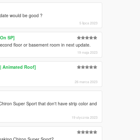
pdate would be good ?
5 lipca 2023
On SP]
 second floor or basement room in next update.
19 maja 2023
 | Animated Roof]
26 marca 2023
hiron Super Sport that don't have strip color and
19 stycznia 2023
r making Chiron Super Sport?