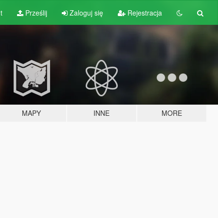
t
Prześlij
Zaloguj się
Rejestracja
MAPY
INNE
MORE