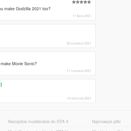
n you make Godzilla 2021 too?
11 lipca 2021
26 czerwca 2021
ou make Movie Sonic?
11 czerwca 2021
]
15 stycznia 2021
Narzędzia modderskie do GTA V
Najnowsze pliki