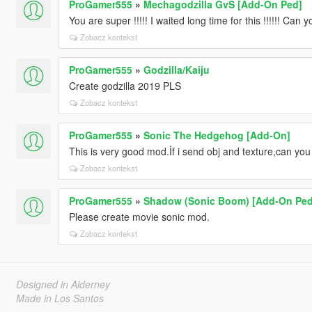
ProGamer555
»
Mechagodzilla GvS [Add-On Ped]
You are super !!!!! I waited long time for this !!!!!! Ca
Zobacz kontekst
ProGamer555
»
Godzilla/Kaiju
Create godzilla 2019 PLS
Zobacz kontekst
ProGamer555
»
Sonic The Hedgehog [Add-On]
This is very good mod.İf i send obj and texture,can y
Zobacz kontekst
ProGamer555
»
Shadow (Sonic Boom) [Add-On Ped
Please create movie sonic mod.
Zobacz kontekst
Designed in Alderney
Made in Los Santos