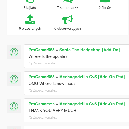
3 lajków
7 komentarzy
0 filmów
0 przesłanych
0 obserwujących
ProGamer555
»
Sonic The Hedgehog [Add-On]
Where is the update?
Zobacz kontekst
ProGamer555
»
Mechagodzilla GvS [Add-On Ped]
OMG.Where is new mod?
Zobacz kontekst
ProGamer555
»
Mechagodzilla GvS [Add-On Ped]
THANK YOU VERY MUCH!
Zobacz kontekst