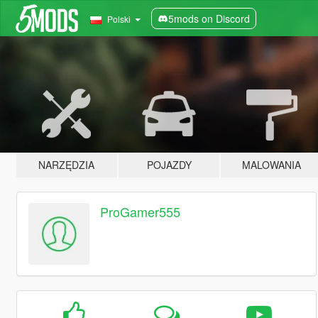
5mods on Discord
Polski
NARZĘDZIA
POJAZDY
MALOWANIA
ProGamer555