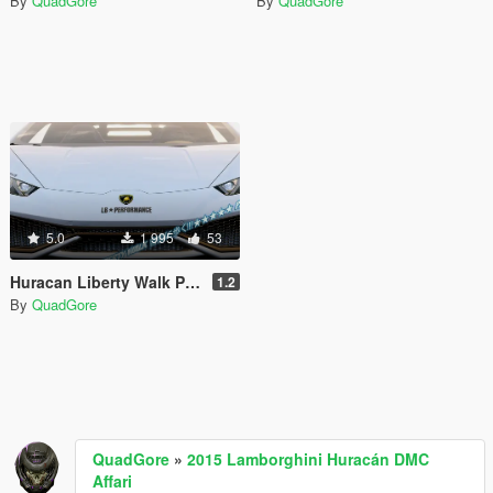
By
QuadGore
By
QuadGore
5.0
1 995
53
Huracan Liberty Walk Paintjobs [8K]
1.2
By
QuadGore
QuadGore
»
2015 Lamborghini Huracán DMC
Affari