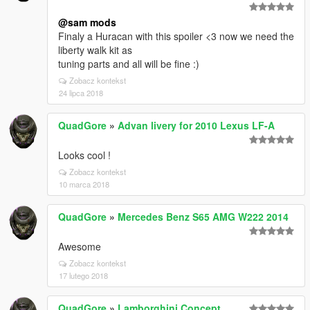
@sam mods
Finaly a Huracan with this spoiler <3 now we need the
liberty walk kit as
tuning parts and all will be fine :)
Zobacz kontekst
24 lipca 2018
QuadGore
»
Advan livery for 2010 Lexus LF-A
Looks cool !
Zobacz kontekst
10 marca 2018
QuadGore
»
Mercedes Benz S65 AMG W222 2014
Awesome
Zobacz kontekst
17 lutego 2018
QuadGore
»
Lamborghini Concept