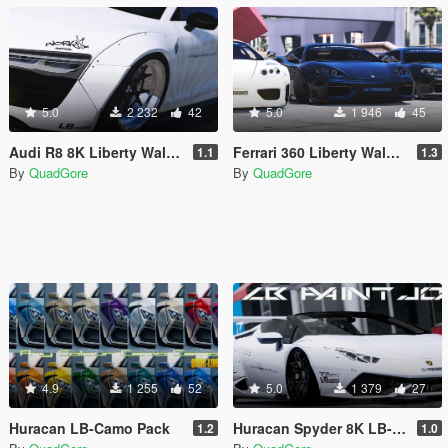
5.0
2 232
42
5.0
1 946
45
Audi R8 8K Liberty Walk Liveries
Ferrari 360 Liberty Walk Livery Pack 8K / 4K
1.1
1.3
By
QuadGore
By
QuadGore
4.9
1 255
52
5.0
1 379
27
Huracan LB-Camo Pack
Huracan Spyder 8K LB-Liveries
1.2
1.0