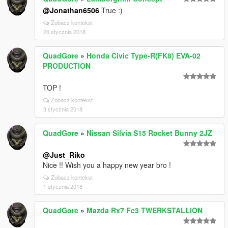
@Jonathan6506
True :)
Zobacz kontekst
26 stycznia 2018
QuadGore
»
Honda Civic Type-R(FK8) EVA-02
PRODUCTION
TOP !
Zobacz kontekst
3 stycznia 2018
QuadGore
»
Nissan Silvia S15 Rocket Bunny 2JZ
@Just_Riko
Nice !! Wish you a happy new year bro !
Zobacz kontekst
1 stycznia 2018
QuadGore
»
Mazda Rx7 Fc3 TWERKSTALLION