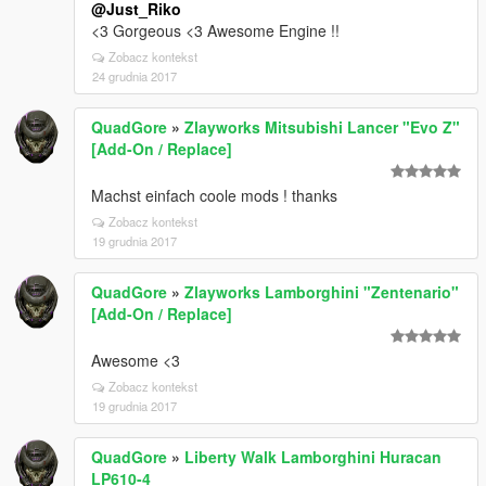
@Just_Riko
<3 Gorgeous <3 Awesome Engine !!
Zobacz kontekst
24 grudnia 2017
QuadGore
»
Zlayworks Mitsubishi Lancer "Evo Z"
[Add-On / Replace]
Machst einfach coole mods ! thanks
Zobacz kontekst
19 grudnia 2017
QuadGore
»
Zlayworks Lamborghini "Zentenario"
[Add-On / Replace]
Awesome <3
Zobacz kontekst
19 grudnia 2017
QuadGore
»
Liberty Walk Lamborghini Huracan
LP610-4