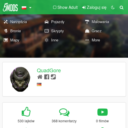
Show Adult
Zaloguj się
Narzędzia
Pojazdy
Malowania
Bronie
Skrypty
Gracz
Mapy
Inne
More
QuadGore
530 lajków
368 komentarzy
0 filmów