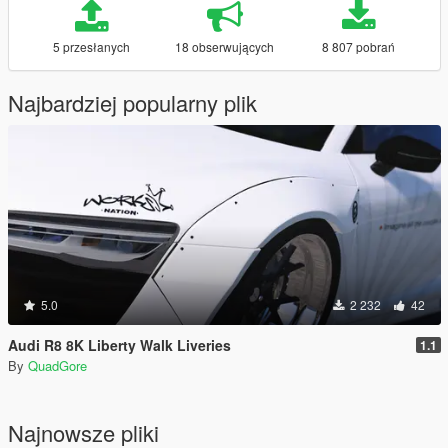
5 przesłanych
18 obserwujących
8 807 pobrań
Najbardziej popularny plik
5.0
2 232
42
Audi R8 8K Liberty Walk Liveries
1.1
By
QuadGore
Najnowsze pliki