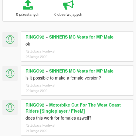
0 przesłanych
0 obserwujących
RINGO92
»
SINNERS MC Vests for MP Male
ok
Zobacz kontekst
25 lutego 2022
RINGO92
»
SINNERS MC Vests for MP Male
is it possible to make a female version?
Zobacz kontekst
22 lutego 2022
RINGO92
»
Motorbike Cut For The West Coast
Riders [Singleplayer / FiveM]
does this work for females aswell?
Zobacz kontekst
21 lutego 2022