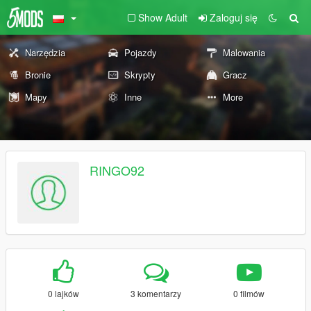
Show Adult
Zaloguj się
Narzędzia
Pojazdy
Malowania
Bronie
Skrypty
Gracz
Mapy
Inne
More
RINGO92
0 lajków
3 komentarzy
0 filmów