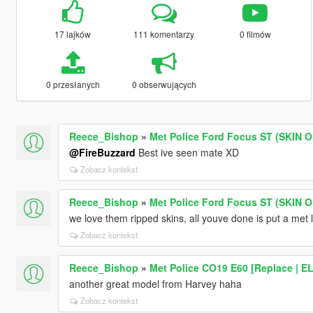
17 lajków
111 komentarzy
0 filmów
0 przesłanych
0 obserwujących
Reece_Bishop
»
Met Police Ford Focus ST (SKIN 
@FireBuzzard
Best ive seen mate XD
Zobacz kontekst
Reece_Bishop
»
Met Police Ford Focus ST (SKIN 
we love them ripped skins, all youve done is put a met l
Zobacz kontekst
Reece_Bishop
»
Met Police CO19 E60 [Replace | E
another great model from Harvey haha
Zobacz kontekst