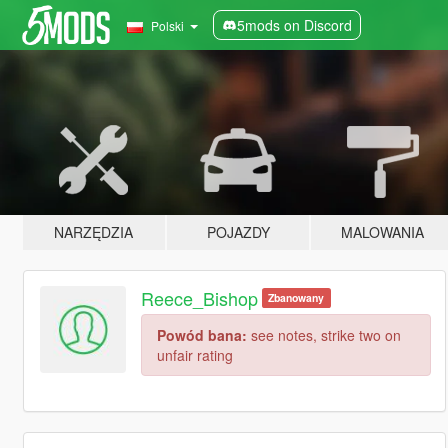
5mods on Discord
Polski
NARZĘDZIA
POJAZDY
MALOWANIA
Reece_Bishop
Zbanowany
Powód bana:
see notes, strike two on
unfair rating