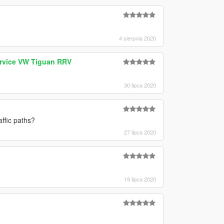
4 sierpnia 2020
rvice VW Tiguan RRV
30 lipca 2020
affic paths?
27 lipca 2020
19 lipca 2020