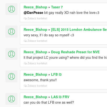
Reece_Bishop
»
Taser 7
@DanPease
bit gay really XD nah love the love<3
Zobacz kontekst
Reece_Bishop
»
[ELS] 2015 London Ambulance Se
very sexy, if i do say so myself <3
Zobacz kontekst
Reece_Bishop
»
Doug Reshade Preset for NVE
it that project LC youre using? where did you find the tr
Zobacz kontekst
Reece_Bishop
»
LFB I3
awesome, thank you!!
Zobacz kontekst
Reece_Bishop
»
LAS I3 FRV
can you do that LFB one as well?