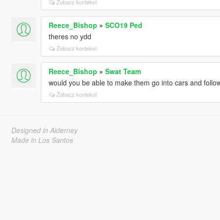
Zobacz kontekst
Reece_Bishop
»
SCO19 Ped
theres no ydd
Zobacz kontekst
Reece_Bishop
»
Swat Team
would you be able to make them go into cars and follo
Zobacz kontekst
Designed in Alderney
Made in Los Santos