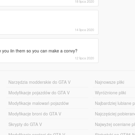
18 lipca 2020
14 lipca 2020
w you iin them so you can make a convy?
12 lipca 2020
Narzędzia modderskie do GTA V
Najnowsze pliki
Modyfikacje pojazdów do GTA V
Wyróżnione pliki
Modyfikacje malowań pojazdów
Najbardziej lubiane pl
Modyfikacje broni do GTA V
Najczęściej pobierane
Skrypty do GTA V
Najwyżej oceniane pl
Modyfikacje postaci do GTA V
Statystyki na GTA5