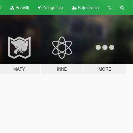
t
Prześlij
Zaloguj się
Rejestracja
MAPY
INNE
MORE