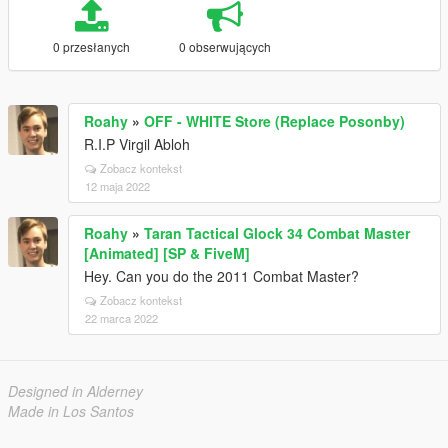
0 przesłanych
0 obserwujących
Roahy
»
OFF - WHITE Store (Replace Posonby)
R.I.P Virgil Abloh
Zobacz kontekst
12 maja 2022
Roahy
»
Taran Tactical Glock 34 Combat Master
[Animated] [SP & FiveM]
Hey. Can you do the 2011 Combat Master?
Zobacz kontekst
22 marca 2022
Designed in Alderney
Made in Los Santos