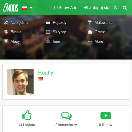
Show Adult
Zaloguj się
Narzędzia
Pojazdy
Malowania
Bronie
Skrypty
Gracz
Mapy
Inne
More
Roahy
141 lajków
2 komentarzy
0 filmów