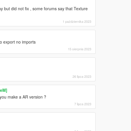
ay but did not fix , some forums say that Texture
1 października 2023
no export no imports
15 sierpnia 2023
26 lipca 2023
veM]
n you make a AR version ?
7 lipca 2023