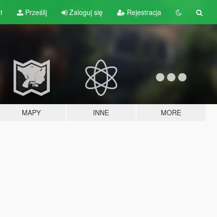
t
Prześlij
Zaloguj się
Rejestracja
MAPY
INNE
MORE