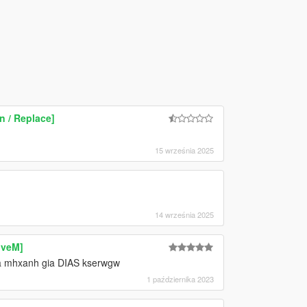
 / Replace]
15 września 2025
14 września 2025
iveM]
mia mhxanh gia DIAS kserwgw
1 października 2023