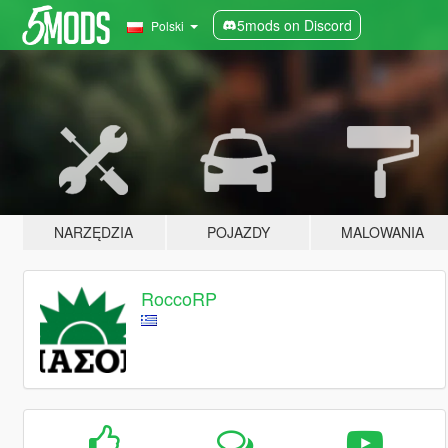
5mods on Discord
Polski
NARZĘDZIA
POJAZDY
MALOWANIA
RoccoRP