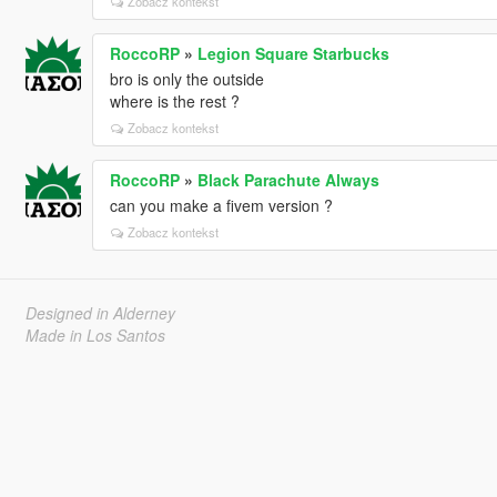
Zobacz kontekst
RoccoRP
»
Legion Square Starbucks
bro is only the outside
where is the rest ?
Zobacz kontekst
RoccoRP
»
Black Parachute Always
can you make a fivem version ?
Zobacz kontekst
Designed in Alderney
Made in Los Santos