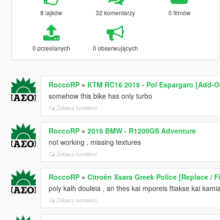
8 lajków
32 komentarzy
0 filmów
0 przesłanych
0 obserwujących
RoccoRP
»
KTM RC16 2019 - Pol Espargaro [Add-On
somehow this bike has only turbo
Zobacz kontekst
RoccoRP
»
2016 BMW - R1200GS Adventure
not working , missing textures
Zobacz kontekst
RoccoRP
»
Citroën Xsara Greek Police [Replace / F
poly kalh douleia , an thes kai mporeis ftiakse kai ka
Zobacz kontekst