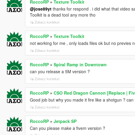
RoccoRP
»
Texture Toolkit
@jose89yt
thanks for respond . i did what that video s
Toolkit is a dead tool any more tho
Zobacz kontekst
RoccoRP
»
Texture Toolkit
not working for me , only loads files ok but no previes 
Zobacz kontekst
RoccoRP
»
Spiral Ramp in Downtown
can you release a 5M version ?
Zobacz kontekst
RoccoRP
»
CSO Red Dragon Cannon [Replace | Fi
Good job but why you made it fire like a shotgun ? ca
Zobacz kontekst
RoccoRP
»
Jetpack SP
Can you please make a fivem version ?