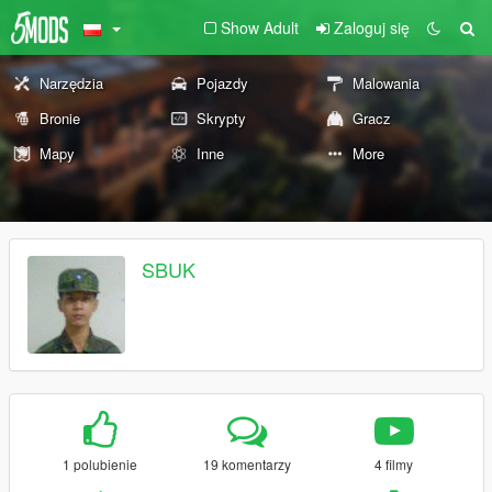
Show Adult
Zaloguj się
Narzędzia
Pojazdy
Malowania
Bronie
Skrypty
Gracz
Mapy
Inne
More
SBUK
1 polubienie
19 komentarzy
4 filmy