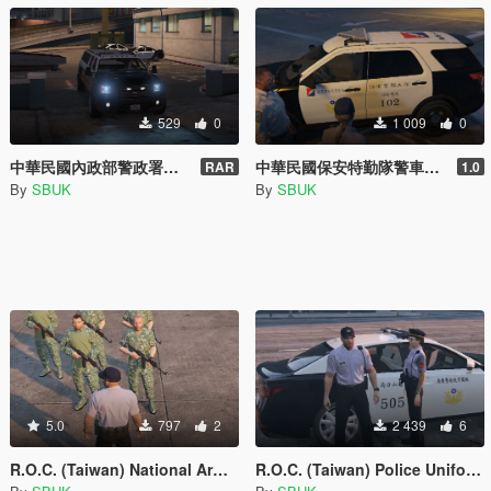
529
0
1 009
0
中華民國內政部警政署警備車POLICE
中華民國保安特勤隊警車ROC
RAR
1.0
By
SBUK
By
SBUK
5.0
797
2
2 439
6
R.O.C. (Taiwan) National Army Digital Camo - 中華民國(國軍特戰)台灣新版數位迷彩
R.O.C. (Taiwan) Police Uniforms - 中華民國(臺灣女警)警帽包