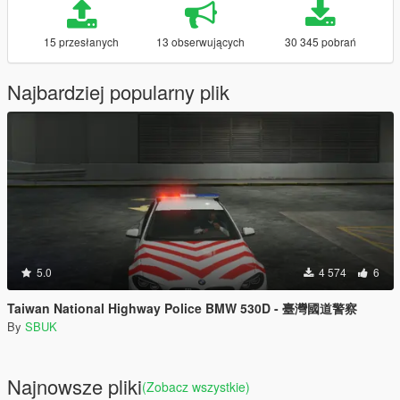
15 przesłanych
13 obserwujących
30 345 pobrań
Najbardziej popularny plik
5.0
4 574
6
Taiwan National Highway Police BMW 530D - 臺灣國道警察
By
SBUK
Najnowsze pliki
(Zobacz wszystkie)