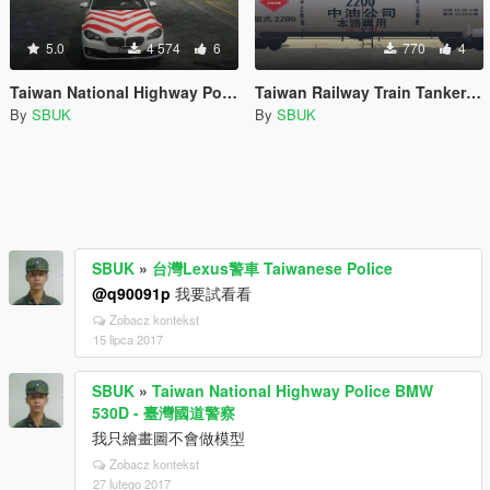
5.0
4 574
6
770
4
Taiwan National Highway Police BMW 530D - 臺灣國道警察
Taiwan Railway Train Tanker - 臺灣鐵路火車(油罐車)
By
SBUK
By
SBUK
SBUK
»
台灣Lexus警車 Taiwanese Police
@q90091p
我要試看看
Zobacz kontekst
15 lipca 2017
SBUK
»
Taiwan National Highway Police BMW
530D - 臺灣國道警察
我只繪畫圖不會做模型
Zobacz kontekst
27 lutego 2017