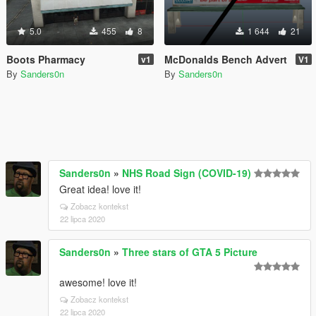
5.0
455
8
1 644
21
Boots Pharmacy
McDonalds Bench Advert
v1
V1
By
Sanders0n
By
Sanders0n
Sanders0n
»
NHS Road Sign (COVID-19)
Great idea! love it!
Zobacz kontekst
22 lipca 2020
Sanders0n
»
Three stars of GTA 5 Picture
awesome! love it!
Zobacz kontekst
22 lipca 2020