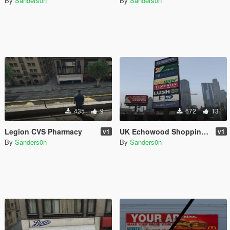
By
Sanders0n
By
Sanders0n
435
9
672
13
Legion CVS Pharmacy
UK Echowood Shopping Plaza
v1
v1
By
Sanders0n
By
Sanders0n