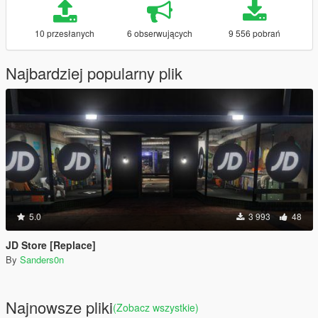
10 przesłanych
6 obserwujących
9 556 pobrań
Najbardziej popularny plik
5.0
3 993
48
JD Store [Replace]
By
Sanders0n
Najnowsze pliki
(Zobacz wszystkie)