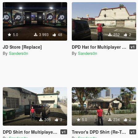
5.0
3 993
48
252
2
JD Store [Replace]
DPD Hat for Multiplayer Ped
v1
By
Sanders0n
By
Sanders0n
308
3
5.0
234
2
DPD Shirt for Multiplayer Ped
Trevor's DPD Shirt (Re-Texture)
v1
v1