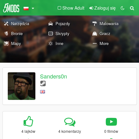
Show Adult
Zaloguj się
Narzędzia
Pojazdy
Malowania
Bronie
Skrypty
Gracz
Mapy
Inne
More
Sanders0n
4 lajków
4 komentarzy
0 filmów