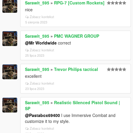
Sarawit_595
»
RPG-7 [Custom Rockets]
nice
Zobacz kontekst
5 sierpnia 2023
Sarawit_595
»
PMC WAGNER GROUP
@Mr Worldwide
correct
Zobacz kontekst
25 lipca 2023
Sarawit_595
»
Trevor Philips tactical
excellent
Zobacz kontekst
23 lipca 2023
Sarawit_595
»
Realistic Silenced Pistol Sound |
SP
@Pastabox69400
I use Immersive Combat and
customize it to my style.
Zobacz kontekst