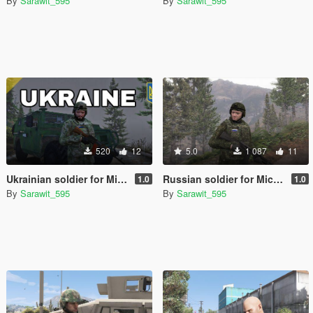
By
Sarawit_595
By
Sarawit_595
520
12
5.0
1 087
11
Ukrainian soldier for Michael
Russian soldier for Michael
1.0
1.0
By
Sarawit_595
By
Sarawit_595