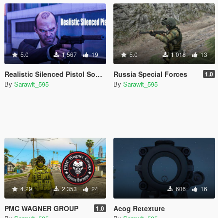
5.0
1 567
19
5.0
1 018
13
Realistic Silenced Pistol Sound | SP
Russia Special Forces
1.0
By
Sarawit_595
By
Sarawit_595
4.29
2 353
24
606
16
PMC WAGNER GROUP
Acog Retexture
1.0