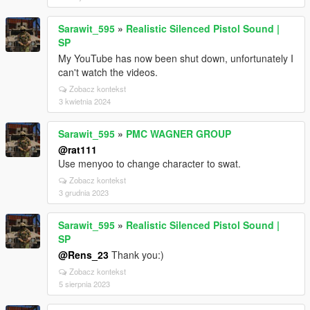
Sarawit_595
»
Realistic Silenced Pistol Sound |
SP
My YouTube has now been shut down, unfortunately I
can't watch the videos.
Zobacz kontekst
3 kwietnia 2024
Sarawit_595
»
PMC WAGNER GROUP
@rat111
Use menyoo to change character to swat.
Zobacz kontekst
3 grudnia 2023
Sarawit_595
»
Realistic Silenced Pistol Sound |
SP
@Rens_23
Thank you:)
Zobacz kontekst
5 sierpnia 2023