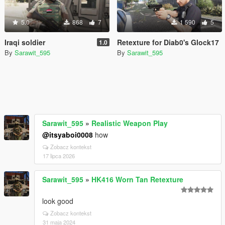
5.0
868
7
1 590
5
Iraqi soldier
Retexture for Diab0's Glock17
1.0
By
Sarawit_595
By
Sarawit_595
Sarawit_595
»
Realistic Weapon Play
@itsyaboi0008
how
Zobacz kontekst
17 lipca 2026
Sarawit_595
»
HK416 Worn Tan Retexture
look good
Zobacz kontekst
31 maja 2024