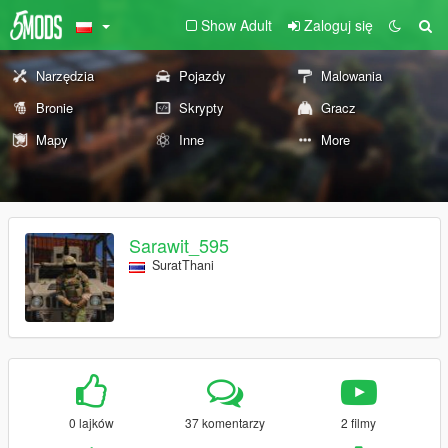
Show Adult
Zaloguj się
Narzędzia
Pojazdy
Malowania
Bronie
Skrypty
Gracz
Mapy
Inne
More
Sarawit_595
SuratThani
0 lajków
37 komentarzy
2 filmy