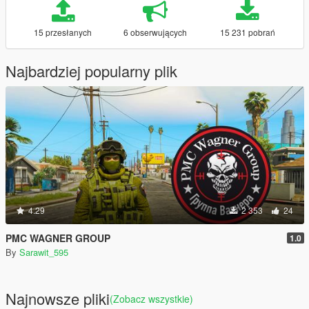
15 przesłanych
6 obserwujących
15 231 pobrań
Najbardziej popularny plik
4.29
2 353
24
PMC WAGNER GROUP
1.0
By
Sarawit_595
Najnowsze pliki
(Zobacz wszystkie)