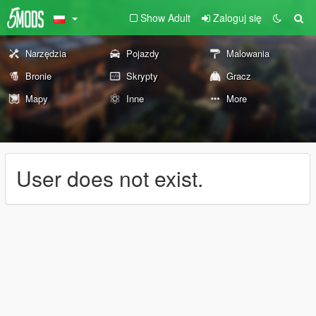
Show Adult
Zaloguj się
Narzędzia
Pojazdy
Malowania
Bronie
Skrypty
Gracz
Mapy
Inne
More
User does not exist.