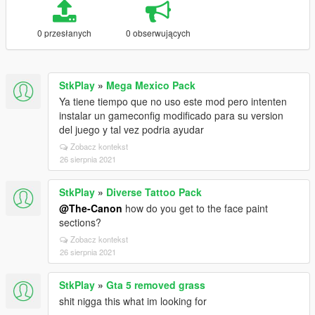
0 przesłanych
0 obserwujących
StkPlay
»
Mega Mexico Pack
Ya tiene tiempo que no uso este mod pero intenten
instalar un gameconfig modificado para su version
del juego y tal vez podria ayudar
Zobacz kontekst
26 sierpnia 2021
StkPlay
»
Diverse Tattoo Pack
@The-Canon
how do you get to the face paint
sections?
Zobacz kontekst
26 sierpnia 2021
StkPlay
»
Gta 5 removed grass
shit nigga this what im looking for