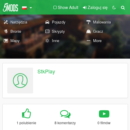
Show Adult
Zaloguj się
Narzędzia
Pojazdy
Malowania
Bronie
Skrypty
Gracz
Mapy
Inne
More
StkPlay
1 polubienie
8 komentarzy
0 filmów