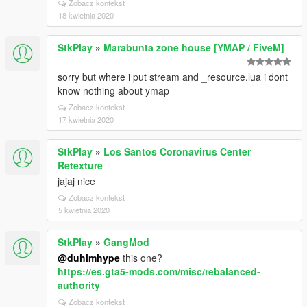
Zobacz kontekst
18 kwietnia 2020
StkPlay
»
Marabunta zone house [YMAP / FiveM]
sorry but where i put stream and _resource.lua i dont
know nothing about ymap
Zobacz kontekst
17 kwietnia 2020
StkPlay
»
Los Santos Coronavirus Center
Retexture
jajaj nice
Zobacz kontekst
5 kwietnia 2020
StkPlay
»
GangMod
@duhimhype
this one?
https://es.gta5-mods.com/misc/rebalanced-
authority
Zobacz kontekst