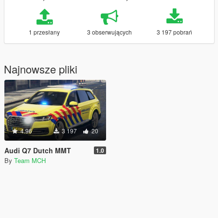
1 przesłany
3 obserwujących
3 197 pobrań
Najnowsze pliki
4.96
3 197
20
Audi Q7 Dutch MMT
1.0
By
Team MCH