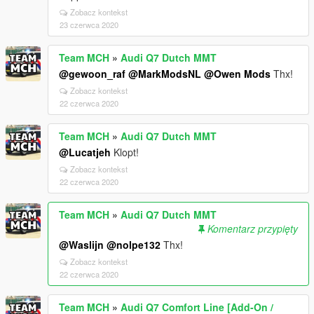
Zobacz kontekst
23 czerwca 2020
Team MCH
»
Audi Q7 Dutch MMT
@gewoon_raf
@MarkModsNL
@Owen Mods
Thx!
Zobacz kontekst
22 czerwca 2020
Team MCH
»
Audi Q7 Dutch MMT
@Lucatjeh
Klopt!
Zobacz kontekst
22 czerwca 2020
Team MCH
»
Audi Q7 Dutch MMT
Komentarz przypięty
@Waslijn
@nolpe132
Thx!
Zobacz kontekst
22 czerwca 2020
Team MCH
»
Audi Q7 Comfort Line [Add-On /