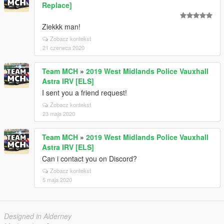
Replace]
Ziekkk man!
Zobacz kontekst
21 czerwca 2020
Team MCH
»
2019 West Midlands Police Vauxhall
Astra IRV [ELS]
I sent you a friend request!
Zobacz kontekst
23 maja 2020
Team MCH
»
2019 West Midlands Police Vauxhall
Astra IRV [ELS]
Can i contact you on Discord?
Zobacz kontekst
5 maja 2020
Designed in Alderney