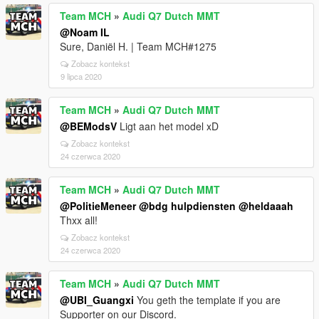
Team MCH
»
Audi Q7 Dutch MMT
@Noam IL
Sure, Daniël H. | Team MCH#1275
Zobacz kontekst
9 lipca 2020
Team MCH
»
Audi Q7 Dutch MMT
@BEModsV
Ligt aan het model xD
Zobacz kontekst
24 czerwca 2020
Team MCH
»
Audi Q7 Dutch MMT
@PolitieMeneer
@bdg hulpdiensten
@heldaaah
Thxx all!
Zobacz kontekst
24 czerwca 2020
Team MCH
»
Audi Q7 Dutch MMT
@UBI_Guangxi
You geth the template if you are
Supporter on our Discord.