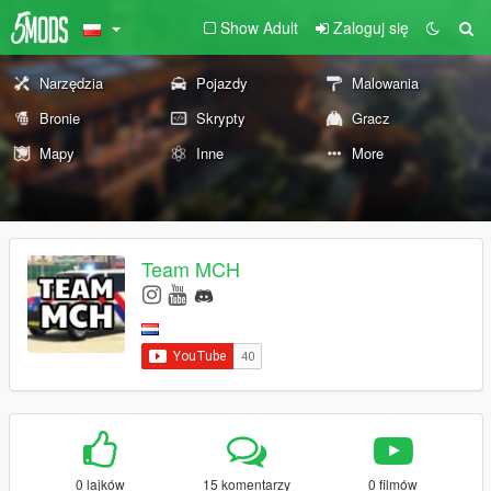
Show Adult
Zaloguj się
Narzędzia
Pojazdy
Malowania
Bronie
Skrypty
Gracz
Mapy
Inne
More
Team MCH
0 lajków
15 komentarzy
0 filmów