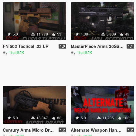
5.0
11 778
53
4.88
3 839
49
FN 502 Tactical .22 LR
MasterPiece Arms 30SST Defender
1.0
1.1
By
ThatS2K
By
ThatS2K
5.0
18 347
82
5.0
11 795
102
Century Arms Micro Draco
Alternate Weapon Handling Animations
1.2
1.2