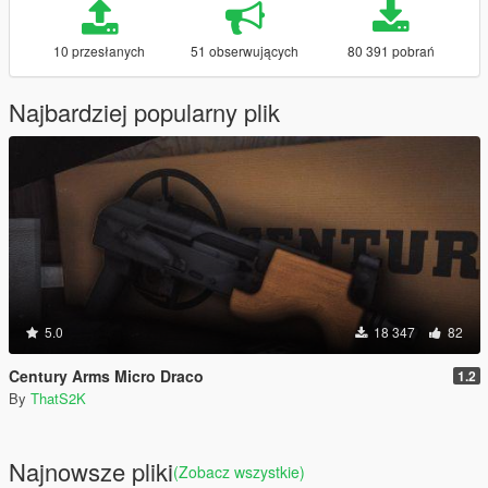
10 przesłanych
51 obserwujących
80 391 pobrań
Najbardziej popularny plik
5.0
18 347
82
Century Arms Micro Draco
1.2
By
ThatS2K
Najnowsze pliki
(Zobacz wszystkie)