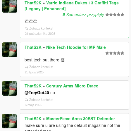
ThatS2K
»
Varrio Indiana Dukes 13 Graffiti Tags
[Legacy | Enhanced]
Komentarz przypięty
👏👏👏
Zobacz kontekst
21 października 2025
ThatS2K
»
Nike Tech Hoodie for MP Male
best tech out there 👏
Zobacz kontekst
25 lipca 2025
ThatS2K
»
Century Arms Micro Draco
@TreyGot40
no
Zobacz kontekst
6 maja 2025
ThatS2K
»
MasterPiece Arms 30SST Defender
make sure u are using the default magazine not the