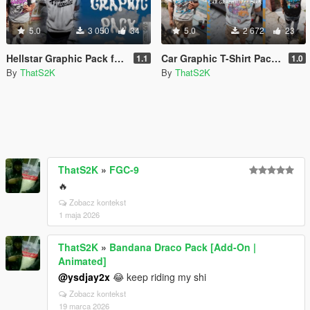
5.0
3 050
34
5.0
2 672
23
Hellstar Graphic Pack for MP Male
Car Graphic T-Shirt Pack for MP Male
1.1
1.0
By
ThatS2K
By
ThatS2K
ThatS2K
»
FGC-9
🔥
Zobacz kontekst
1 maja 2026
ThatS2K
»
Bandana Draco Pack [Add-On |
Animated]
@ysdjay2x
😂 keep riding my shi
Zobacz kontekst
19 marca 2026