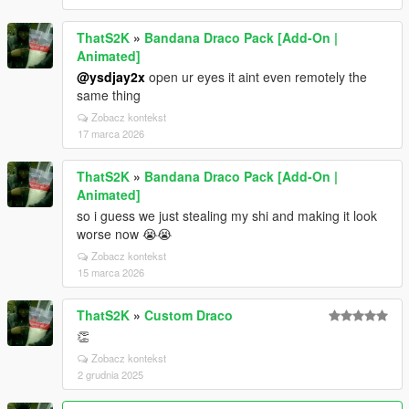
ThatS2K
»
Bandana Draco Pack [Add-On |
Animated]
@ysdjay2x
open ur eyes it aint even remotely the
same thing
Zobacz kontekst
17 marca 2026
ThatS2K
»
Bandana Draco Pack [Add-On |
Animated]
so i guess we just stealing my shi and making it look
worse now 😭😭
Zobacz kontekst
15 marca 2026
ThatS2K
»
Custom Draco
👏
Zobacz kontekst
2 grudnia 2025