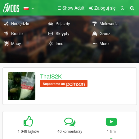
Show Adult
Zaloguj się
Narzędzia
Pojazdy
Malowania
Bronie
Skrypty
Gracz
Mapy
Inne
More
ThatS2K
Support me on
1 049 lajków
40 komentarzy
1 film