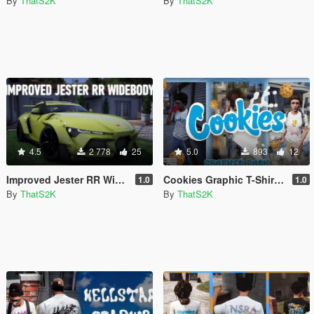
By
ThatS2K
By
ThatS2K
4.5
2 778
25
5.0
893
12
Improved Jester RR Widebody [Replace]
Cookies Graphic T-Shirt Pack for MP Male
1.0
1.0
By
ThatS2K
By
ThatS2K