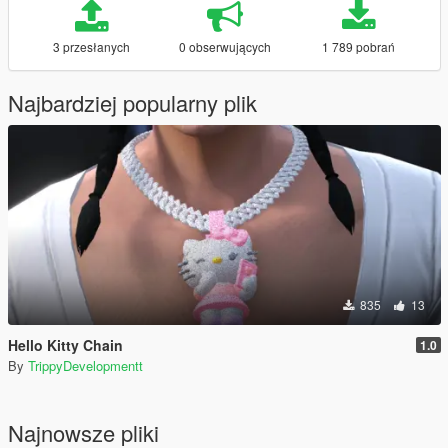
3 przesłanych
0 obserwujących
1 789 pobrań
Najbardziej popularny plik
835
13
Hello Kitty Chain
1.0
By
TrippyDevelopmentt
Najnowsze pliki