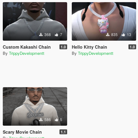
368
7
835
13
Custom Kakashi Chain
Hello Kitty Chain
1.0
1.0
By
TrippyDevelopmentt
By
TrippyDevelopmentt
586
5
Scary Movie Chain
1.1