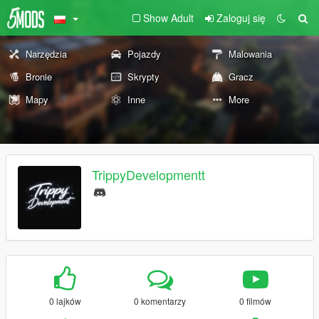
Show Adult
Zaloguj się
Narzędzia
Pojazdy
Malowania
Bronie
Skrypty
Gracz
Mapy
Inne
More
TrippyDevelopmentt
0 lajków
0 komentarzy
0 filmów