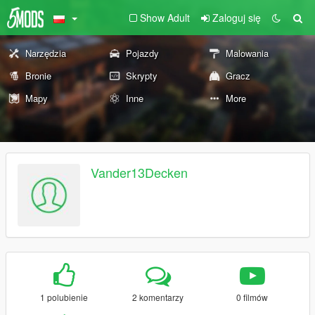
Show Adult
Zaloguj się
Narzędzia
Pojazdy
Malowania
Bronie
Skrypty
Gracz
Mapy
Inne
More
Vander13Decken
1 polubienie
2 komentarzy
0 filmów