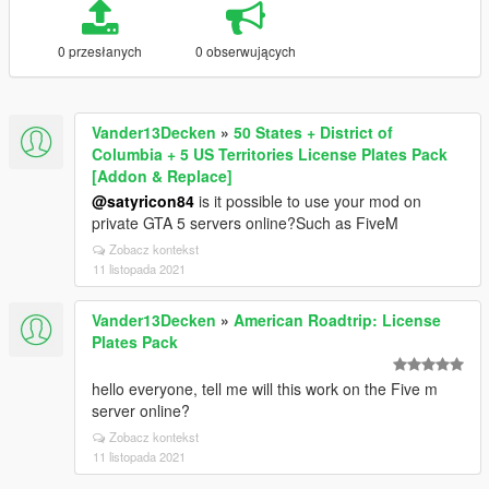
0 przesłanych
0 obserwujących
Vander13Decken
»
50 States + District of
Columbia + 5 US Territories License Plates Pack
[Addon & Replace]
@satyricon84
is it possible to use your mod on
private GTA 5 servers online?Such as FiveM
Zobacz kontekst
11 listopada 2021
Vander13Decken
»
American Roadtrip: License
Plates Pack
hello everyone, tell me will this work on the Five m
server online?
Zobacz kontekst
11 listopada 2021