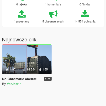
0 lajków
1 komentarz
0 filmów
1 przesłany
5 obserwujących
14 554 pobrania
Najnowsze pliki
4.97
14 554
155
No Chromatic aberration & Lens distortion
1.71
By
VenJam1n