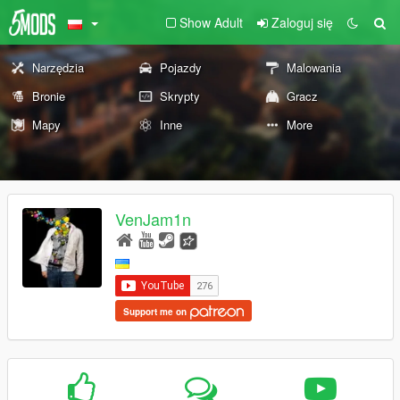
Show Adult
Zaloguj się
Narzędzia
Pojazdy
Malowania
Bronie
Skrypty
Gracz
Mapy
Inne
More
VenJam1n
Support me on