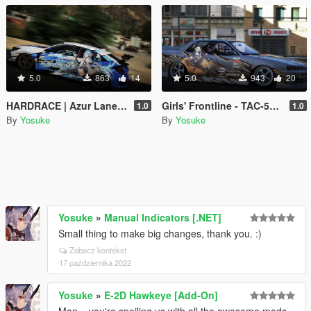
5.0
863
14
5.0
943
20
HARDRACE | Azur Lane - USS Helena [Retrofit] for Honda Civic Type-R
Girls' Frontline - TAC-50 [Halloween Mode] Livery for YCA ER34 [4K]
1.0
1.0
By
Yosuke
By
Yosuke
Yosuke
»
Manual Indicators [.NET]
Small thing to make big changes, thank you. :)
Zobacz kontekst
17 października 2022
Yosuke
»
E-2D Hawkeye [Add-On]