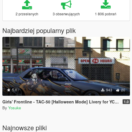
2 przesłanych
3 obserwujących
1 806 pobrań
Najbardziej popularny plik
5.0
943
20
Girls' Frontline - TAC-50 [Halloween Mode] Livery for YCA ER34 [4K]
1.0
By
Yosuke
Najnowsze pliki