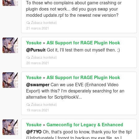
To those who complains about game crashing or
plugin does not work... did you guys swap your
modded update.rpf to the newest new version?
Zobacz kontekst
21 marca 2021
Yosuke
»
ASI Support for RAGE Plugin Hook
@Pursuit
Got it, I'll test them out myself then. ;)
Zobacz kontekst
20 marca 2021
Yosuke
»
ASI Support for RAGE Plugin Hook
@swamper
Can we use EVE (Enhanced Video
Export) with this? I'm desperately searching for an
alternative for ScriptHookV...
Zobacz kontekst
19 marca 2021
Yosuke
»
Gameconfig for Legacy & Enhanced
@F7YO
Oh, that's good to know, thank you for the tip!
(Unfortunately I forgot to backup my exe file, so I