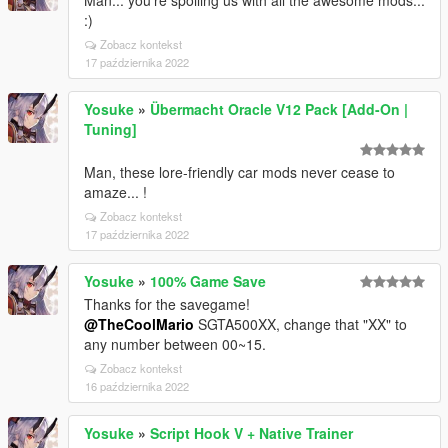
Man... you're spoiling us with all the awesome mods...
:)
Zobacz kontekst
17 października 2022
Yosuke
»
Übermacht Oracle V12 Pack [Add-On |
Tuning]
Man, these lore-friendly car mods never cease to
amaze... !
Zobacz kontekst
17 października 2022
Yosuke
»
100% Game Save
Thanks for the savegame!
@TheCoolMario
SGTA500XX, change that "XX" to
any number between 00~15.
Zobacz kontekst
16 października 2022
Yosuke
»
Script Hook V + Native Trainer