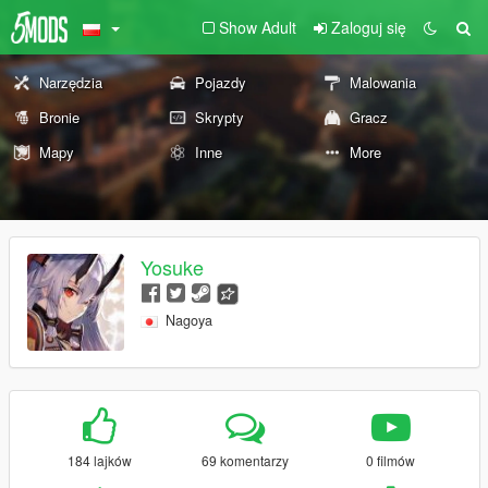
Show Adult
Zaloguj się
Narzędzia
Pojazdy
Malowania
Bronie
Skrypty
Gracz
Mapy
Inne
More
Yosuke
Nagoya
184 lajków
69 komentarzy
0 filmów