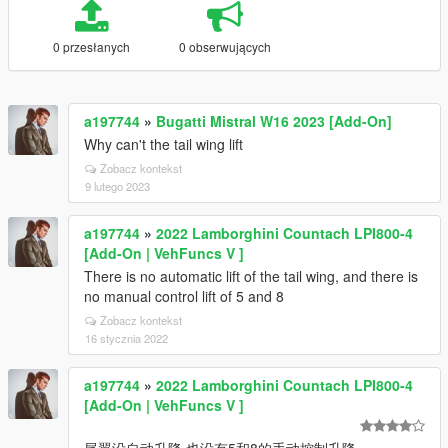
0 przesłanych
0 obserwujących
a197744
»
Bugatti Mistral W16 2023 [Add-On]
Why can't the tail wing lift
Zobacz kontekst
9 lutego 2023
a197744
»
2022 Lamborghini Countach LPI800-4
[Add-On | VehFuncs V ]
There is no automatic lift of the tail wing, and there is
no manual control lift of 5 and 8
Zobacz kontekst
16 stycznia 2022
a197744
»
2022 Lamborghini Countach LPI800-4
[Add-On | VehFuncs V ]