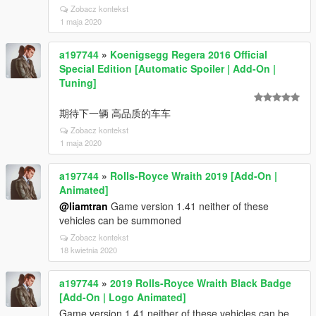
Zobacz kontekst
1 maja 2020
a197744
»
Koenigsegg Regera 2016 Official
Special Edition [Automatic Spoiler | Add-On |
Tuning]
期待下一辆 高品质的车车
Zobacz kontekst
1 maja 2020
a197744
»
Rolls-Royce Wraith 2019 [Add-On |
Animated]
@liamtran
Game version 1.41 neither of these
vehicles can be summoned
Zobacz kontekst
18 kwietnia 2020
a197744
»
2019 Rolls-Royce Wraith Black Badge
[Add-On | Logo Animated]
Game version 1.41 neither of these vehicles can be