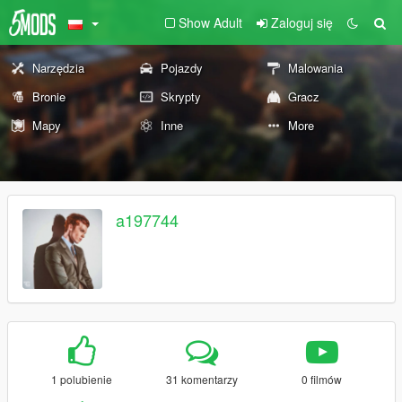
Show Adult
Zaloguj się
Narzędzia
Pojazdy
Malowania
Bronie
Skrypty
Gracz
Mapy
Inne
More
a197744
1 polubienie
31 komentarzy
0 filmów