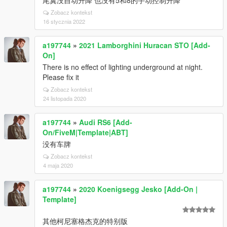
尾翼没自动升降 也没有5和8的手动控制升降
Zobacz kontekst
16 stycznia 2022
a197744
»
2021 Lamborghini Huracan STO [Add-
On]
There is no effect of lighting underground at night.
Please fix it
Zobacz kontekst
24 listopada 2020
a197744
»
Audi RS6 [Add-
On/FiveM|Template|ABT]
没有车牌
Zobacz kontekst
4 maja 2020
a197744
»
2020 Koenigsegg Jesko [Add-On |
Template]
其他柯尼塞格杰克的特别版