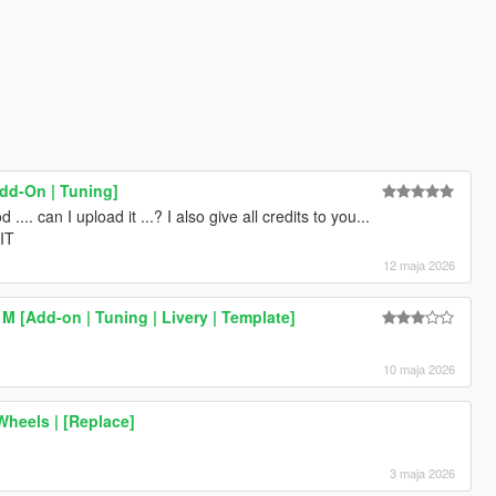
d-On | Tuning]
.... can I upload it ...? I also give all credits to you...
 IT
12 maja 2026
 [Add-on | Tuning | Livery | Template]
10 maja 2026
eels | [Replace]
3 maja 2026