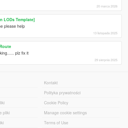
20 marca 2026
On LODs Template]
one please help
13 listopada 2025
 Route
g...... plz fix it
29 sierpnia 2025
Kontakt
Polityka prywatności
iki
Cookie Policy
 pliki
Manage cookie settings
iki
Terms of Use