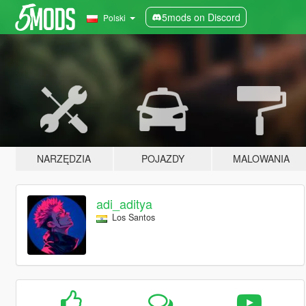
5mods on Discord
Polski
NARZĘDZIA
POJAZDY
MALOWANIA
adi_aditya
Los Santos