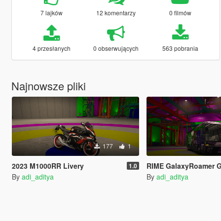
7 lajków
12 komentarzy
0 filmów
4 przesłanych
0 obserwujących
563 pobrania
Najnowsze pliki
177
1
2023 M1000RR Livery
RIME GalaxyRoamer GoJ
1.0
By
adi_aditya
By
adi_aditya