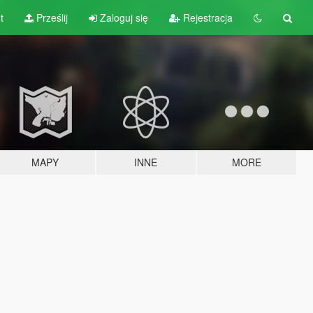
t
Prześlij
Zaloguj się
Rejestracja
MAPY
INNE
MORE