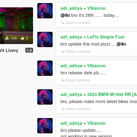
adi_aditya
»
VStancer
@ikt
bro it's 28th ...... today....
Zobacz kontekst
adi_aditya
»
LeFix Simple Fuel
134
2
bro update this mod plzzz....
@ikt
V4 Livery
1.0
Zobacz kontekst
adi_aditya
»
VStancer
bro release date plz......
Zobacz kontekst
adi_aditya
»
2023 BMW M1000 RR [Ad
bro, please make more latest bikes mo
Zobacz kontekst
adi_aditya
»
VStancer
bro please update.....
not working in new version