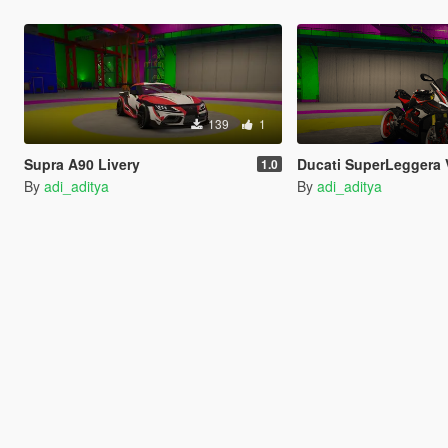
139
1
Supra A90 Livery
Ducati SuperLeggera 
1.0
By
adi_aditya
By
adi_aditya