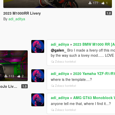
177
1
2023 M1000RR Livery
1.0
By
adi_aditya
adi_aditya
»
2023 BMW M1000 RR [Ad
@galen_
Bro I made a livery off this mod 
by the way such a lovey mod...... LOVE
Zobacz kontekst
adi_aditya
»
2020 Yamaha YZF-R1/R1M
113
2
where is the template....?
Zobacz kontekst
o Livery
1.0
adi_aditya
»
AMG GT63 Monoblock Wh
anyone tell me that, where I find it...?
Zobacz kontekst