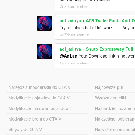
Zobacz kontekst
adi_aditya
»
ATS Trailer Pack [Add-
Try all things but didn't work....... Any 
Zobacz kontekst
adi_aditya
»
Shuto Expressway Full
@AnLan
Your Download link is not workin
Zobacz kontekst
Narzędzia modderskie do GTA V
Najnowsze pliki
Modyfikacje pojazdów do GTA V
Wyróżnione pliki
Modyfikacje malowań pojazdów
Najbardziej lubiane pl
Modyfikacje broni do GTA V
Najczęściej pobierane
Skrypty do GTA V
Najwyżej oceniane pl