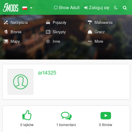
Show Adult
Zaloguj się
Narzędzia
Pojazdy
Malowania
Bronie
Skrypty
Gracz
Mapy
Inne
More
art4325
0 lajków
1 komentarz
0 filmów