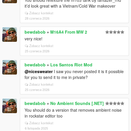
You should retexture the m103 tank by fantazer_rnd
it’d look great with a Vietnam/Cold War makeover
Zobacz kontekst
28 czerwca 2026
bewdabob
»
M16A4 From MW 2
very nice!
Zobacz kontekst
25 czerwca 2026
bewdabob
»
Los Santos Riot Mod
@nicesweater
I saw you never posted it is it possible
for you to send it to me in private?
Zobacz kontekst
25 czerwca 2026
bewdabob
»
No Ambient Sounds [.NET]
You should do a version that removes ambient noise
in rockstar editor too
Zobacz kontekst
6 listopada 2025