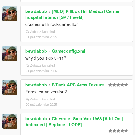
bewdabob
»
[MLO] Pillbox Hill Medical Center
hospital Interior [SP / FiveM]
crashes with rockstar editor
Zobacz kontekst
31 października 2025
bewdabob
»
Gameconfig.xml
why'd you skip 3411?
Zobacz kontekst
31 października 2025
bewdabob
»
IVPack APC Army Texture
Forest camo version?
Zobacz kontekst
20 października 2025
bewdabob
»
Chevrolet Step Van 1968 [Add-On |
Animated | Replace | LODS]