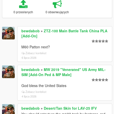
0 przesłanych
0 obserwujących
bewdabob
»
ZTZ-100 Main Battle Tank China PLA
[Add-On]
M60 Patton next?
Zobacz kontekst
6 lipca 2026
bewdabob
»
MW 2019 "Venerated" US Army MIL-
SIM [Add-On Ped & MP Male]
God bless the United States
Zobacz kontekst
4 lipca 2026
bewdabob
»
Desert/Tan Skin for LAV-25 IFV