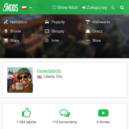
Show Adult
Zaloguj się
Narzędzia
Pojazdy
Malowania
Bronie
Skrypty
Gracz
Mapy
Inne
More
bewdabob
Liberty City
1 084 lajków
110 komentarzy
6 filmów