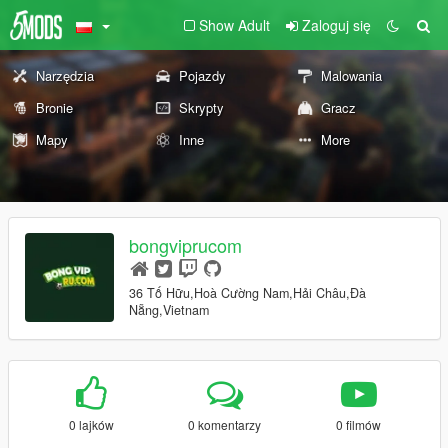
Show Adult
Zaloguj się
Narzędzia
Pojazdy
Malowania
Bronie
Skrypty
Gracz
Mapy
Inne
More
bongviprucom
36 Tố Hữu,Hoà Cường Nam,Hải Châu,Đà
Nẵng,Vietnam
0 lajków
0 komentarzy
0 filmów