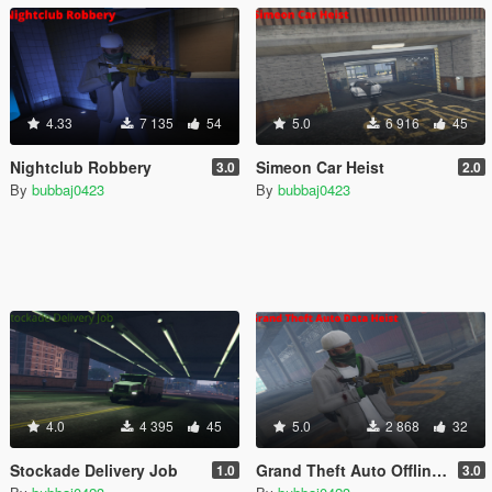
4.33
7 135
54
5.0
6 916
45
Nightclub Robbery
Simeon Car Heist
3.0
2.0
By
bubbaj0423
By
bubbaj0423
4.0
4 395
45
5.0
2 868
32
Stockade Delivery Job
Grand Theft Auto Offline MerryWeather Heist
1.0
3.0