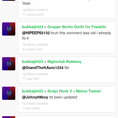
Yeah
Zobacz kontekst
17 czerwca 2021
bubbaj0423
»
Gruppe Sechs Outfit for Franklin
@HIPEEPS3132
bruh this comment was old I already
fix it
Zobacz kontekst
3 czerwca 2021
bubbaj0423
»
Nightclub Robbery
@GrandTheftAuto1234
No
Zobacz kontekst
17 maja 2021
bubbaj0423
»
Script Hook V + Native Trainer
@Johny09boy
its been updated
Zobacz kontekst
7 marca 2021