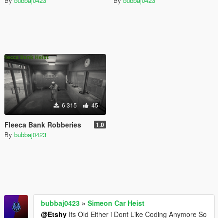
By
bubbaj0423
By
bubbaj0423
6 315
45
Fleeca Bank Robberies
1.0
By
bubbaj0423
bubbaj0423
»
Simeon Car Heist
@Etshy
Its Old Either i Dont Like Coding Anymore So