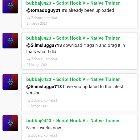
bubbaj0423
»
Script Hook V + Native Trainer
@tornadoguy21
it's already been uploaded
Zobacz kontekst
6 marca 2021
bubbaj0423
»
Script Hook V + Native Trainer
@Slimslugga713
download it again and drag it in
thats what I did
Zobacz kontekst
28 lutego 2021
bubbaj0423
»
Script Hook V + Native Trainer
@Slimslugga713
have you updated to the latest
version
Zobacz kontekst
27 lutego 2021
bubbaj0423
»
Script Hook V + Native Trainer
Nvm it works now
Zobacz kontekst