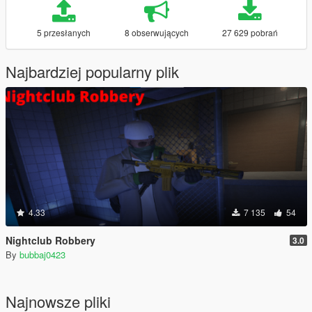
5 przesłanych
8 obserwujących
27 629 pobrań
Najbardziej popularny plik
4.33
7 135
54
Nightclub Robbery
3.0
By
bubbaj0423
Najnowsze pliki