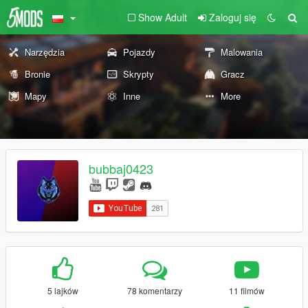
Show Adult
Zaloguj się
Narzędzia
Pojazdy
Malowania
Bronie
Skrypty
Gracz
Mapy
Inne
More
bubbaj0423
5 lajków
78 komentarzy
11 filmów