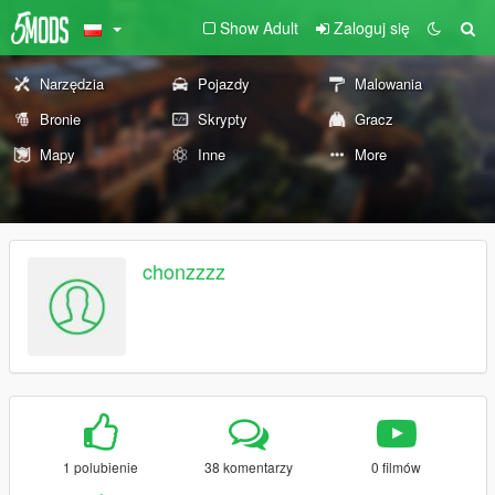
Show Adult
Zaloguj się
Narzędzia
Pojazdy
Malowania
Bronie
Skrypty
Gracz
Mapy
Inne
More
chonzzzz
1 polubienie
38 komentarzy
0 filmów