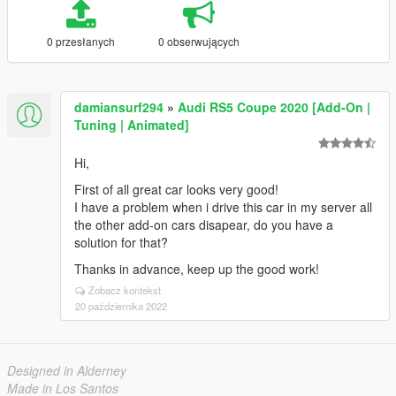
0 przesłanych
0 obserwujących
damiansurf294
»
Audi RS5 Coupe 2020 [Add-On |
Tuning | Animated]
Hi,
First of all great car looks very good!
I have a problem when i drive this car in my server all
the other add-on cars disapear, do you have a
solution for that?
Thanks in advance, keep up the good work!
Zobacz kontekst
20 października 2022
Designed in Alderney
Made in Los Santos