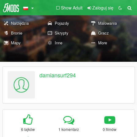
Show Adult
Zaloguj się
Narzędzia
Pojazdy
Malowania
Bronie
Skrypty
Gracz
Mapy
Inne
More
damiansurf294
6 lajków
1 komentarz
0 filmów