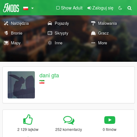
Show Adult
Zaloguj się
Narzędzia
Pojazdy
Malowania
Bronie
Skrypty
Gracz
Mapy
Inne
More
dani gta
2 129 lajków
252 komentarzy
0 filmów