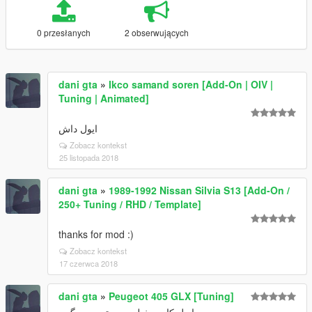
0 przesłanych
2 obserwujących
dani gta
»
Ikco samand soren [Add-On | OIV |
Tuning | Animated]
ایول داش
Zobacz kontekst
25 listopada 2018
dani gta
»
1989-1992 Nissan Silvia S13 [Add-On /
250+ Tuning / RHD / Template]
thanks for mod :)
Zobacz kontekst
17 czerwca 2018
dani gta
»
Peugeot 405 GLX [Tuning]