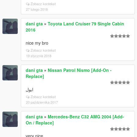
Zobacz kontekst
27 lutego 2018
dani gta
»
Toyota Land Cruiser 79 Single Cabin
2016
nice my bro
Zobacz kontekst
19 stycznia 2018
dani gta
»
Nissan Patrol Nismo [Add-On -
Replace]
ایول
Zobacz kontekst
20 października 2017
dani gta
»
Mercedes-Benz C32 AMG 2004 [Add-
On / Replace]
very nice