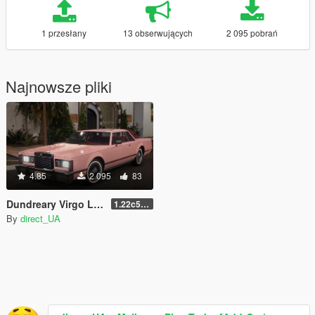
1 przesłany
13 obserwujących
2 095 pobrań
Najnowsze pliki
4.85
2 095
83
Dundreary Virgo LX (Improved Virgo Classic) [Add-On | LODs ]
1.22c5Xdp4
By
direct_UA