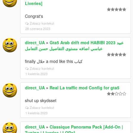
Liveries]
Congrat's
Zobacz kontekst
28 czerwca 2023
direct_UA
»
Gta5 Arab drift mod HABIBI 2023 عبيد
عباسي اضافه مستوى التفاصيل حسن التعامل
finally حلال a mod like this كباب
Zobacz kontekst
1 kwietnia 2023
direct_UA
»
Real La traffic mod Config for gta5
shut up skydsset
Zobacz kontekst
1 kwietnia 2023
direct_UA
»
Classique Panorama Pack [Add-On |
Tuning | Liveries | LODs]