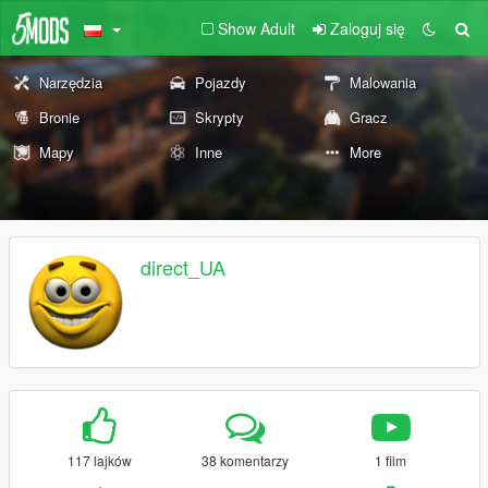
Show Adult
Zaloguj się
Narzędzia
Pojazdy
Malowania
Bronie
Skrypty
Gracz
Mapy
Inne
More
direct_UA
117 lajków
38 komentarzy
1 film