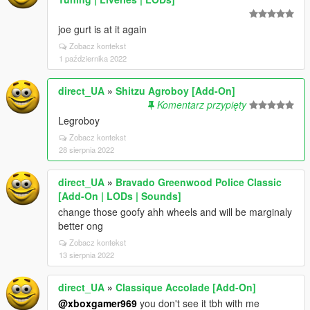
joe gurt is at it again
Zobacz kontekst
1 października 2022
direct_UA
»
Shitzu Agroboy [Add-On]
Komentarz przypięty
Legroboy
Zobacz kontekst
28 sierpnia 2022
direct_UA
»
Bravado Greenwood Police Classic
[Add-On | LODs | Sounds]
change those goofy ahh wheels and will be marginaly
better ong
Zobacz kontekst
13 sierpnia 2022
direct_UA
»
Classique Accolade [Add-On]
@xboxgamer969
you don't see it tbh with me