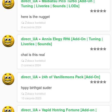
direct_UA
»
Maibatsu Pico Turbo [Add-On |
Tuning | Liveries | Sounds | LODs]
here is the nugget
Zobacz kontekst
8 września 2024
direct_UA
»
Annis Elegy RH6 [Add-On | Tuning |
Liveries | Sounds]
chat is this real
Zobacz kontekst
2 czerwca 2024
direct_UA
»
24h of Vanillemons Pack [Add-On]
hppy birthgat suder
Zobacz kontekst
13 sierpnia 2023
direct_UA
»
Vapid Hotring Fortune [Add-on |