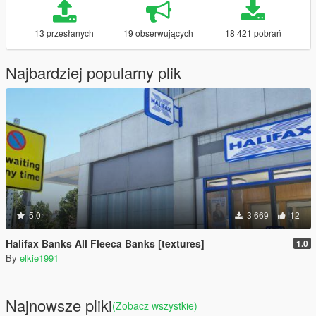
13 przesłanych
19 obserwujących
18 421 pobrań
Najbardziej popularny plik
5.0
3 669
12
Halifax Banks All Fleeca Banks [textures]
1.0
By
elkie1991
Najnowsze pliki
(Zobacz wszystkie)