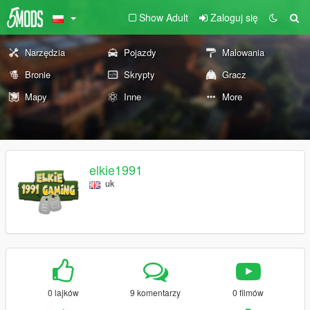
Show Adult
Zaloguj się
Narzędzia
Pojazdy
Malowania
Bronie
Skrypty
Gracz
Mapy
Inne
More
elkie1991
uk
0 lajków
9 komentarzy
0 filmów