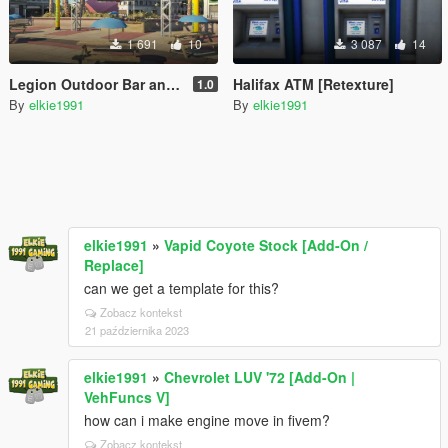
1 691
10
3 087
14
Legion Outdoor Bar and Party Map [YMAP]
Halifax ATM [Retexture]
1.0
By
elkie1991
By
elkie1991
elkie1991
»
Vapid Coyote Stock [Add-On /
Replace]
can we get a template for this?
Zobacz kontekst
21 października 2023
elkie1991
»
Chevrolet LUV '72 [Add-On |
VehFuncs V]
how can i make engine move in fivem?
Zobacz kontekst