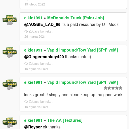
19 lutego 2022
elkie1991
»
McDonalds Truck [Paint Job]
@AUSSIE_LAD_96
its a paid resource by UT Modz
Zobacz kontekst
26 marca 2021
elkie1991
»
Vapid Impound/Tow Yard [SP/FiveM]
@Gingermonkey420
thanks mate :)
Zobacz kontekst
10 stycznia 2021
elkie1991
»
Vapid Impound/Tow Yard [SP/FiveM]
looks great!!! simply and clean keep up the good work
Zobacz kontekst
10 stycznia 2021
elkie1991
»
The AA [Textures]
@Reyser
ok thanks