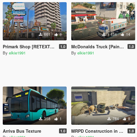
661
8
1 454
14
Primark Shop [RETEXTURE]
McDonalds Truck [Paint Job]
1.0
1.0
By
elkie1991
By
elkie1991
358
1
784
8
Arriva Bus Texture
MRPD Construction in time for new PD [YMAP]
1.0
1.0