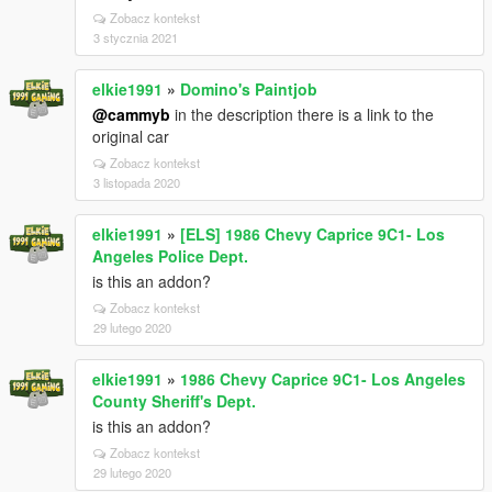
Zobacz kontekst
3 stycznia 2021
elkie1991
»
Domino's Paintjob
@cammyb
in the description there is a link to the
original car
Zobacz kontekst
3 listopada 2020
elkie1991
»
[ELS] 1986 Chevy Caprice 9C1- Los
Angeles Police Dept.
is this an addon?
Zobacz kontekst
29 lutego 2020
elkie1991
»
1986 Chevy Caprice 9C1- Los Angeles
County Sheriff's Dept.
is this an addon?
Zobacz kontekst
29 lutego 2020