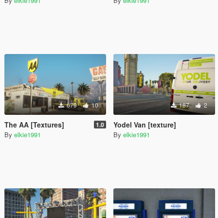
By
elkie1991
By
elkie1991
679
10
187
2
The AA [Textures]
Yodel Van [texture]
1.0
By
elkie1991
By
elkie1991