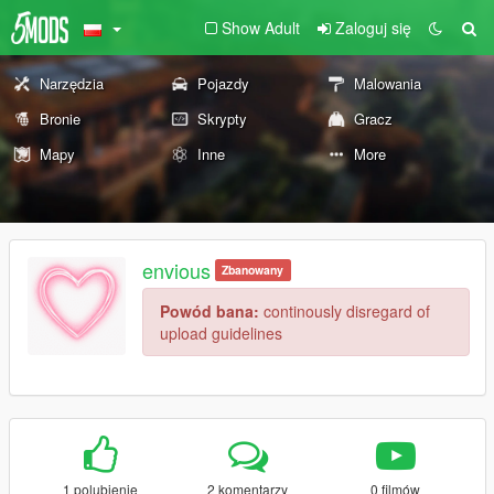
Show Adult
Zaloguj się
Narzędzia
Pojazdy
Malowania
Bronie
Skrypty
Gracz
Mapy
Inne
More
envious
Zbanowany
Powód bana:
continously disregard of
upload guidelines
1 polubienie
2 komentarzy
0 filmów