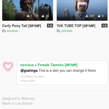
1 774
26
887
8
Curly Pony Tail [𝐒𝐏/𝐌𝐏]
Y2K TUBE TOP [𝐒𝐏/𝐌𝐏]
1.0
1.0
By
envious
By
envious
envious
»
Female Tamoko [𝐒𝐏/𝐌𝐏]
@gtatings
This is a skin you can change it there
Zobacz kontekst
3 lipca 2024
Designed in Alderney
Made in Los Santos