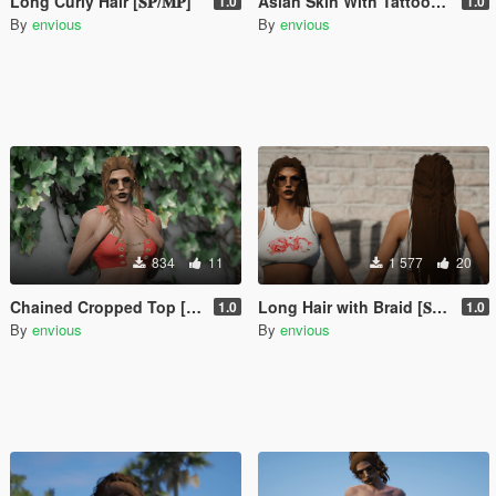
Long Curly Hair [𝐒𝐏/𝐌𝐏]
Asian Skin With Tattoos [𝐒𝐏/𝐌𝐏]
1.0
1.0
By
envious
By
envious
834
11
1 577
20
Chained Cropped Top [𝐒𝐏/𝐌𝐏]
Long Hair with Braid [𝐒𝐏/𝐌𝐏]
1.0
1.0
By
envious
By
envious