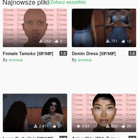
Najnowsze pliki
(Zobacz wszystkie)
242
2
751
12
Female Tamoko [𝐒𝐏/𝐌𝐏]
Demin Dress [𝐒𝐏/𝐌𝐏]
1.0
1.0
By
envious
By
envious
2 411
37
4.83
863
20