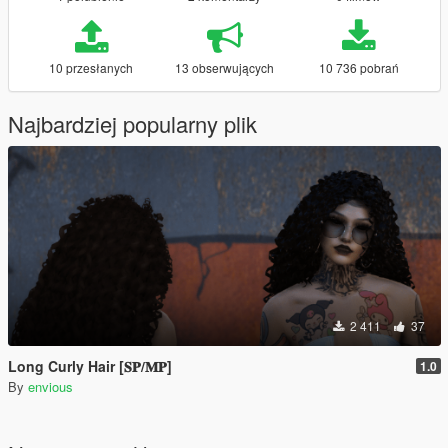
10 przesłanych
13 obserwujących
10 736 pobrań
Najbardziej popularny plik
2 411
37
Long Curly Hair [𝐒𝐏/𝐌𝐏]
1.0
By
envious