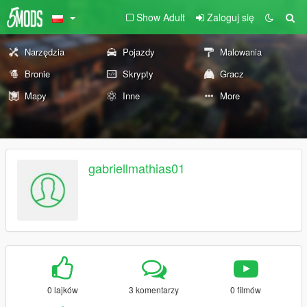
Show Adult
Zaloguj się
Narzędzia
Pojazdy
Malowania
Bronie
Skrypty
Gracz
Mapy
Inne
More
gabriellmathias01
0 lajków
3 komentarzy
0 filmów