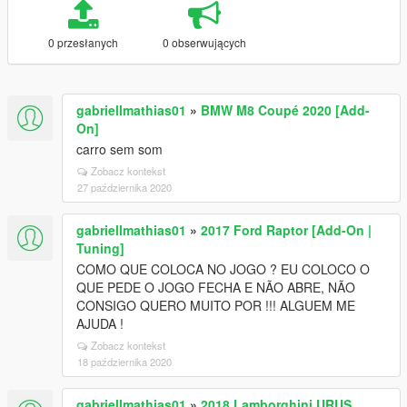
0 przesłanych
0 obserwujących
gabriellmathias01
»
BMW M8 Coupé 2020 [Add-
On]
carro sem som
Zobacz kontekst
27 października 2020
gabriellmathias01
»
2017 Ford Raptor [Add-On |
Tuning]
COMO QUE COLOCA NO JOGO ? EU COLOCO O
QUE PEDE O JOGO FECHA E NÃO ABRE, NÃO
CONSIGO QUERO MUITO POR !!! ALGUEM ME
AJUDA !
Zobacz kontekst
18 października 2020
gabriellmathias01
»
2018 Lamborghini URUS