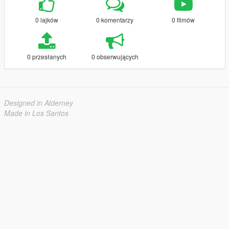
0 lajków
0 komentarzy
0 filmów
0 przesłanych
0 obserwujących
Designed in Alderney
Made in Los Santos