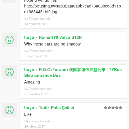
hope u will do this
http://pic.pimg.tw/sap32aaa/a8b7cae73a068cd6d11b
d19834451bf9.jpg
Zobacz kontekst
14 stycznia 2018
huyu
»
Roma 370 Volvo B12R
Why these cars are no shadow
Zobacz kontekst
5 stycznia 2018
huyu
»
R.O.C (Taiwan) 桃園客運低底盤公車 | TYBus
Step Entrance Bus
Amazing
Zobacz kontekst
21 kwietnia 2017
huyu
»
Trafik Polis Çekici
Like
Zobacz kontekst
26 lutego 2017