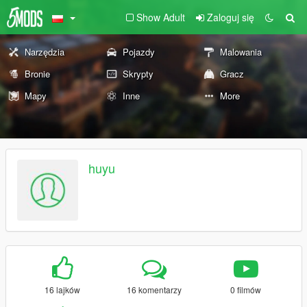
Show Adult
Zaloguj się
Narzędzia
Pojazdy
Malowania
Bronie
Skrypty
Gracz
Mapy
Inne
More
huyu
16 lajków
16 komentarzy
0 filmów