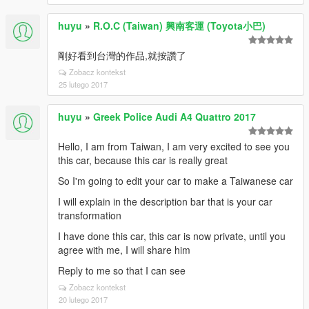
huyu
»
R.O.C (Taiwan) 興南客運 (Toyota小巴)
剛好看到台灣的作品,就按讚了
Zobacz kontekst
25 lutego 2017
huyu
»
Greek Police Audi A4 Quattro 2017
Hello, I am from Taiwan, I am very excited to see you
this car, because this car is really great
So I'm going to edit your car to make a Taiwanese car
I will explain in the description bar that is your car
transformation
I have done this car, this car is now private, until you
agree with me, I will share him
Reply to me so that I can see
Zobacz kontekst
20 lutego 2017