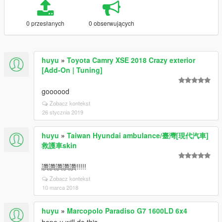
0 przesłanych
0 obserwujących
huyu
»
Toyota Camry XSE 2018 Crazy exterior
[Add-On | Tuning]
goooood
Zobacz kontekst
26 stycznia 2019
huyu
»
Taiwan Hyundai ambulance/臺灣[現代汽車]
救護車skin
讚讚讚讚讚!!!!!
Zobacz kontekst
10 marca 2018
huyu
»
Marcopolo Paradiso G7 1600LD 6x4